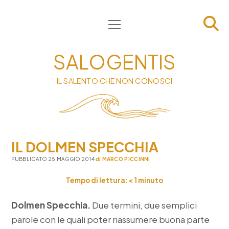
apri
HOME
menu
CHI SIAMO
SALOGENTIS
INFORMATIVA
IL SALENTO CHE NON CONOSCI
CONTATTI
PRIVACY & COOKIE POLICY
IL DOLMEN SPECCHIA
PUBBLICATO 25 MAGGIO 2014
di
MARCO PICCINNI
Tempo di lettura:
< 1
minuto
Dolmen Specchia.
Due termini, due semplici
parole con le quali poter riassumere buona parte