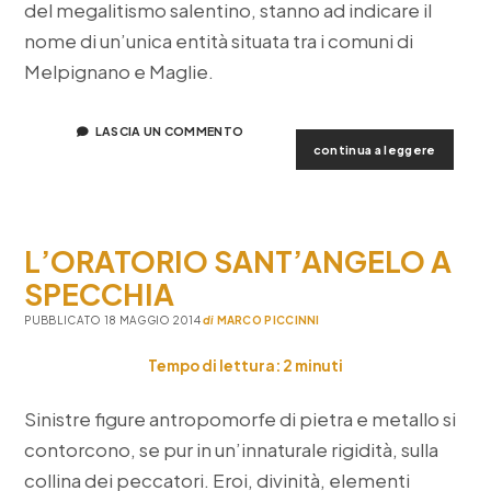
del megalitismo salentino, stanno ad indicare il
nome di un’unica entità situata tra i comuni di
Melpignano e Maglie.
LASCIA UN COMMENTO
il
continua a leggere
dolmen
specchi
L’ORATORIO SANT’ANGELO A
SPECCHIA
PUBBLICATO 18 MAGGIO 2014
di
MARCO PICCINNI
Tempo di lettura:
2
minuti
Sinistre figure antropomorfe di pietra e metallo si
contorcono, se pur in un’innaturale rigidità, sulla
collina dei peccatori. Eroi, divinità, elementi