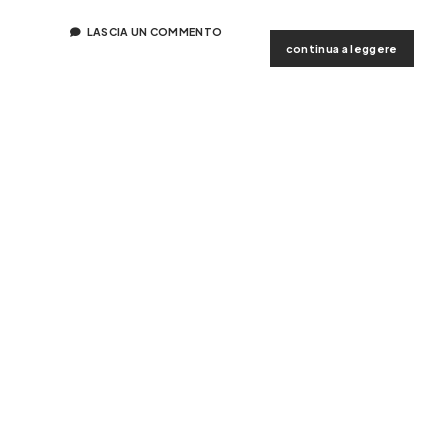
LASCIA UN COMMENTO
vittorio
continua a leggere
bodini