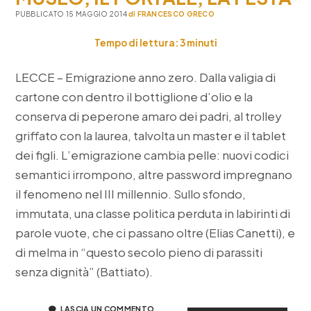
PUBBLICATO 15 MAGGIO 2014
di
FRANCESCO GRECO
Tempo di lettura:
3
minuti
LECCE – Emigrazione anno zero. Dalla valigia di
cartone con dentro il bottiglione d’olio e la
conserva di peperone amaro dei padri, al trolley
griffato con la laurea, talvolta un master e il tablet
dei figli. L’emigrazione cambia pelle: nuovi codici
semantici irrompono, altre password impregnano
il fenomeno nel III millennio. Sullo sfondo,
immutata, una classe politica perduta in labirinti di
parole vuote, che ci passano oltre (Elias Canetti), e
di melma in “questo secolo pieno di parassiti
senza dignità” (Battiato).
LASCIA UN COMMENTO