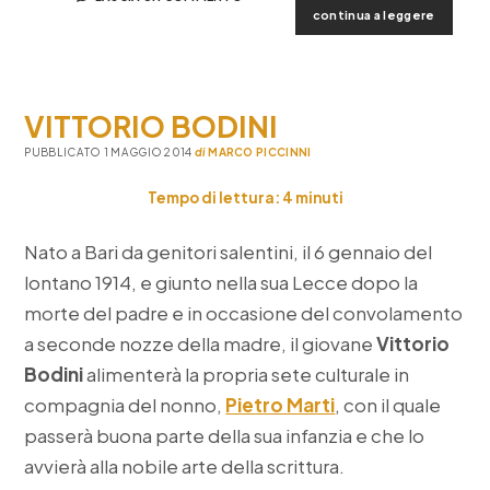
salento
continua a leggere
emigraz
un
museo,
il
VITTORIO BODINI
portale,
la
PUBBLICATO 1 MAGGIO 2014
di
MARCO PICCINNI
festa
Tempo di lettura:
4
minuti
Nato a Bari da genitori salentini, il 6 gennaio del
lontano 1914, e giunto nella sua Lecce dopo la
morte del padre e in occasione del convolamento
a seconde nozze della madre, il giovane
Vittorio
Bodini
alimenterà la propria sete culturale in
compagnia del nonno,
Pietro Marti
, con il quale
passerà buona parte della sua infanzia e che lo
avvierà alla nobile arte della scrittura.