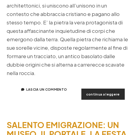
architettonici, si uniscono all’unisono in un
contesto che abbraccia cristiano e pagano allo
stesso tempo. E’ la pietra la vera protagonista di
questa affascinante inquietudine di corpi che
emergono dalla terra. Quella pietra che richiama le
sue sorelle vicine, disposte regolarmente al fine di
formare un tracciato, un antico basolato dalle
dubbie origini che si alterna a carrerecce scavate
nella roccia.
LASCIA UN COMMENTO
l’orator
continua a leggere
sant’an
a
specchi
SALENTO EMIGRAZIONE: UN
MUSEO, IL PORTALE, LA FESTA