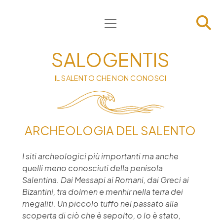
apri
HOME
menu
CHI SIAMO
SALOGENTIS
INFORMATIVA
IL SALENTO CHE NON CONOSCI
CONTATTI
PRIVACY & COOKIE POLICY
ARCHEOLOGIA DEL SALENTO
I siti archeologici più importanti ma anche
quelli meno conosciuti della penisola
Salentina. Dai Messapi ai Romani, dai Greci ai
Bizantini, tra dolmen e menhir nella terra dei
megaliti. Un piccolo tuffo nel passato alla
scoperta di ciò che è sepolto, o lo è stato,