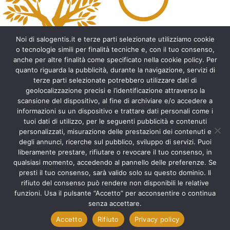
Noi di salogentis.it e terze parti selezionate utilizziamo cookie
o tecnologie simili per finalità tecniche e, con il tuo consenso,
anche per altre finalità come specificato nella cookie policy. Per
quanto riguarda la pubblicità, durante la navigazione, servizi di
Archeologia del Salento
terze parti selezionate potrebbero utilizzare dati di
geolocalizzazione precisi e l’identificazione attraverso la
Cripte e ambienti rupestri del Salento
scansione del dispositivo, al fine di archiviare e/o accedere a
Leggende del Salento
informazioni su un dispositivo e trattare dati personali come i
Tradizioni e folklore del Salento
tuoi dati di utilizzo, per le seguenti pubblicità e contenuti
Arte del Salento
personalizzati, misurazione delle prestazioni dei contenuti e
Personaggi illustri del Salento
degli annunci, ricerche sul pubblico, sviluppo di servizi. Puoi
liberamente prestare, rifiutare o revocare il tuo consenso, in
Aneddoti e curiosità sul Salento
qualsiasi momento, accedendo al pannello delle preferenze. Se
Libri del Salento
presti il tuo consenso, sarà valido solo su questo dominio. Il
Ricette tipiche del Salento
rifiuto del consenso può rendere non disponibili le relative
Accad(d)e in agosto nel Salento
funzioni. Usa il pulsante “Accetto” per acconsentire o continua
Itinerari del Salento
senza accettare.
Accetto
Rifiuto
Privacy policy
Scorri
in