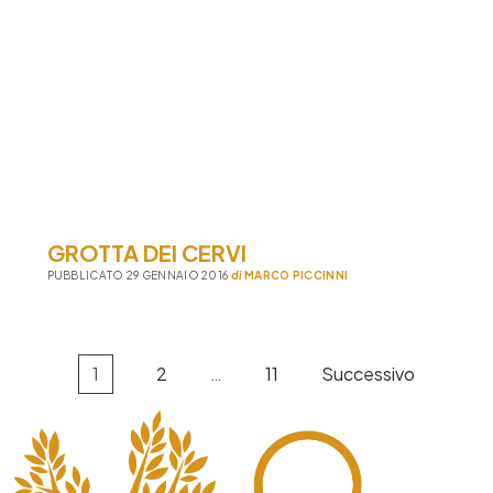
GROTTA DEI CERVI
PUBBLICATO 29 GENNAIO 2016
di
MARCO PICCINNI
Paginazione
1
2
…
11
Successivo
degli
articoli