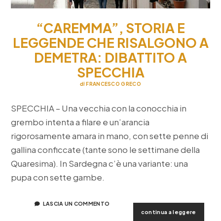
“CAREMMA”, STORIA E
LEGGENDE CHE RISALGONO A
DEMETRA: DIBATTITO A
SPECCHIA
di
FRANCESCO GRECO
SPECCHIA – Una vecchia con la conocchia in
grembo intenta a filare e un’arancia
rigorosamente amara in mano, con sette penne di
gallina conficcate (tante sono le settimane della
Quaresima). In Sardegna c’è una variante: una
pupa con sette gambe.
LASCIA UN COMMENTO
“caremm
continua a leggere
storia