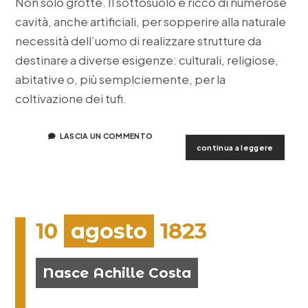
Non solo grotte. Il sottosuolo è ricco di numerose
cavità, anche artificiali, per sopperire alla naturale
necessità dell’uomo di realizzare strutture da
destinare a diverse esigenze: culturali, religiose,
abitative o, più semplciemente, per la
coltivazione dei tufi.
LASCIA UN COMMENTO
le
continua a leggere
cave
ipogee
di
cutrofi
10
agosto
1823
Nasce Achille Costa