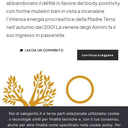
abbandonato il défilé in favore del body positivity
con forme muliebri ben in vista a incanalare
l’intensa energia procreatrice della Madre Terra:
nell’autunno del 2001 La venere degli Alimini fa il
suo ingresso in passerella.
LASCIA UN COMMENTO
la
continua a leggere
venere
degli
alimini
Noi di salogentis.it e terze parti selezionate utilizziamo cookie
o tecnologie simili per finalità tecniche e, con il tuo consenso,
anche per altre finalità come specificato nella cookie policy. Per