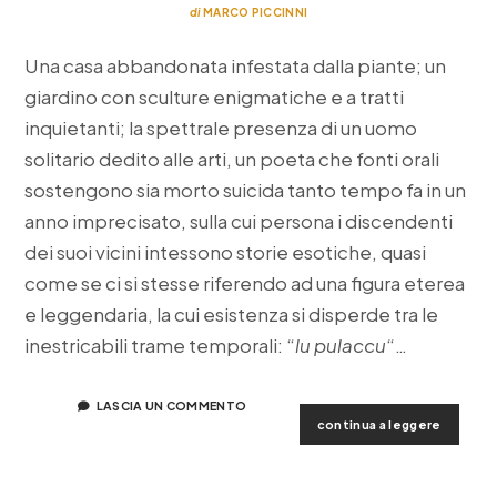
di
MARCO PICCINNI
Una casa abbandonata infestata dalla piante; un
giardino con sculture enigmatiche e a tratti
inquietanti; la spettrale presenza di un uomo
solitario dedito alle arti, un poeta che fonti orali
sostengono sia morto suicida tanto tempo fa in un
anno imprecisato, sulla cui persona i discendenti
dei suoi vicini intessono storie esotiche, quasi
come se ci si stesse riferendo ad una figura eterea
e leggendaria, la cui esistenza si disperde tra le
inestricabili trame temporali: “
lu pulaccu
“…
LASCIA UN COMMENTO
il
continua a leggere
giardino
segreto
di