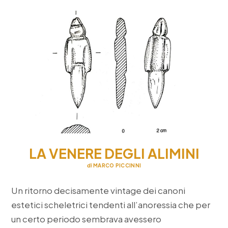
morigin
storie
di
polacch
nel
salento
LA VENERE DEGLI ALIMINI
di
MARCO PICCINNI
Un ritorno decisamente vintage dei canoni
estetici scheletrici tendenti all’anoressia che per
un certo periodo sembrava avessero