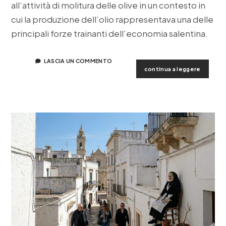
all’attività di molitura delle olive in un contesto in
cui la produzione dell’olio rappresentava una delle
principali forze trainanti dell’economia salentina.
LASCIA UN COMMENTO
il
continua a leggere
frantoio
ipogeo
“la
titomba