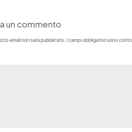
ia un commento
irizzo email non sarà pubblicato.
I campi obbligatori sono cont
o