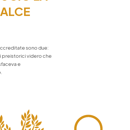
CALCE
accreditate sono due:
i preistorici videro che
isfaceva e
.