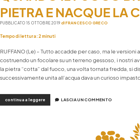
PIETRA E NACQUE LA 
PUBBLICATO 15 OTTOBRE 2019
di
FRANCESCO GRECO
Tempo di lettura:
2
minuti
RUFFANO (Le) – Tutto accadde per caso, ma le versioni 
costruendo un focolare su un terreno gessoso, i nostri av
la pietra “cotta” dal fuoco, una volta tornata fredda, si d
successivamente unita all’acqua dava un curioso impasto
quando
continua a leggere
LASCIA UN COMMENTO
il
fuoco
bruciò
la
pietra
e