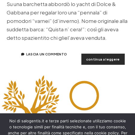
Su una barchetta abbordò lo yacht di Dolce &
Gabbana per regalar loro una “pennala” di
pomodori “varnei” (d’inverno). Nome originale alla
suddetta barca: “Quista n’ cera!”: così gli aveva
detto spazientito chi gliel’aveva venduta.
LASCIA UN COMMENTO
geniale
continua a leggere
e
visionari
il
salento
ricorda
alex
rizzo
Noi di salogentis.it e terze parti selezionate utilizziamo cookie
o tecnologie simili per finalità tecniche e, con il tuo consenso,
anche per altre finalità come specificato nella cookie policy. Per