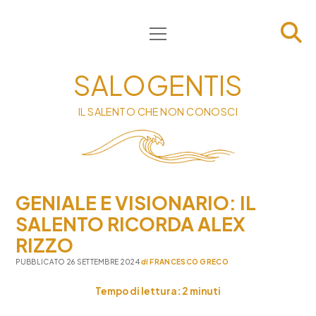
apri
HOME
menu
CHI SIAMO
SALOGENTIS
INFORMATIVA
IL SALENTO CHE NON CONOSCI
CONTATTI
PRIVACY & COOKIE POLICY
GENIALE E VISIONARIO: IL
SALENTO RICORDA ALEX
RIZZO
PUBBLICATO 26 SETTEMBRE 2024
di
FRANCESCO GRECO
Tempo di lettura:
2
minuti