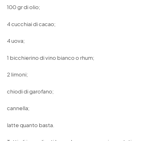
100 gr di olio;
4 cucchiai di cacao;
4 uova;
1 bicchierino di vino bianco o rhum;
2 limoni;
chiodi di garofano;
cannella;
latte quanto basta.