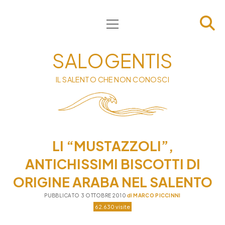
apri
HOME
menu
CHI SIAMO
SALOGENTIS
INFORMATIVA
IL SALENTO CHE NON CONOSCI
CONTATTI
PRIVACY & COOKIE POLICY
LI “MUSTAZZOLI”,
ANTICHISSIMI BISCOTTI DI
ORIGINE ARABA NEL SALENTO
PUBBLICATO 3 OTTOBRE 2010
di
MARCO PICCINNI
62.630 visite