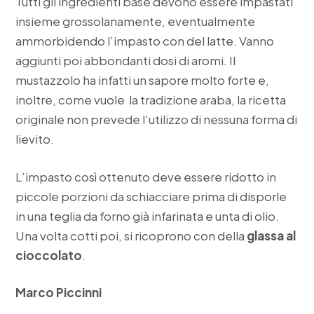
Tutti gli ingredienti base devono essere impastati
insieme grossolanamente, eventualmente
ammorbidendo l’impasto con del latte. Vanno
aggiunti poi abbondanti dosi di aromi. Il
mustazzolo ha infatti un sapore molto forte e,
inoltre, come vuole la tradizione araba, la ricetta
originale non prevede l’utilizzo di nessuna forma di
lievito.
L’impasto così ottenuto deve essere ridotto in
piccole porzioni da schiacciare prima di disporle
in una teglia da forno già infarinata e unta di olio.
Una volta cotti poi, si ricoprono con della
glassa al
cioccolato
.
Marco Piccinni