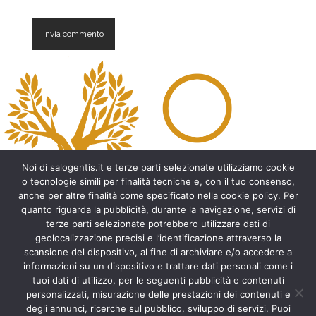
A
l
t
e
r
n
a
t
Noi di salogentis.it e terze parti selezionate utilizziamo cookie
i
o tecnologie simili per finalità tecniche e, con il tuo consenso,
v
anche per altre finalità come specificato nella cookie policy. Per
e
quanto riguarda la pubblicità, durante la navigazione, servizi di
:
Archeologia del Salento
terze parti selezionate potrebbero utilizzare dati di
geolocalizzazione precisi e l’identificazione attraverso la
Cripte e ambienti rupestri del Salento
scansione del dispositivo, al fine di archiviare e/o accedere a
Leggende del Salento
informazioni su un dispositivo e trattare dati personali come i
Tradizioni e folklore del Salento
tuoi dati di utilizzo, per le seguenti pubblicità e contenuti
Arte del Salento
personalizzati, misurazione delle prestazioni dei contenuti e
Personaggi illustri del Salento
degli annunci, ricerche sul pubblico, sviluppo di servizi. Puoi