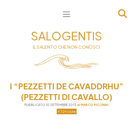
apri
HOME
menu
CHI SIAMO
SALOGENTIS
INFORMATIVA
IL SALENTO CHE NON CONOSCI
CONTATTI
PRIVACY & COOKIE POLICY
I “PEZZETTI DE CAVADDRHU”
(PEZZETTI DI CAVALLO)
PUBBLICATO 10 SETTEMBRE 2013
di
MARCO PICCINNI
9.729 visite