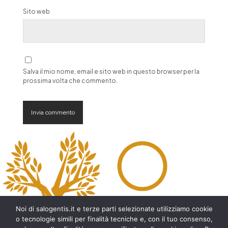
Sito web
Salva il mio nome, email e sito web in questo browser per la
prossima volta che commento.
A
l
t
e
r
n
a
t
Noi di salogentis.it e terze parti selezionate utilizziamo cookie
i
o tecnologie simili per finalità tecniche e, con il tuo consenso,
v