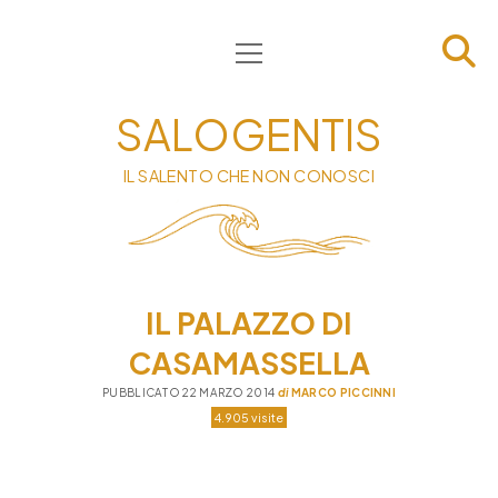
apri
HOME
menu
CHI SIAMO
SALOGENTIS
INFORMATIVA
IL SALENTO CHE NON CONOSCI
CONTATTI
PRIVACY & COOKIE POLICY
IL PALAZZO DI
CASAMASSELLA
PUBBLICATO 22 MARZO 2014
di
MARCO PICCINNI
4.905 visite