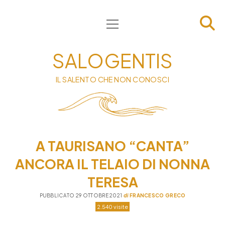
apri
HOME
menu
CHI SIAMO
SALOGENTIS
INFORMATIVA
IL SALENTO CHE NON CONOSCI
CONTATTI
PRIVACY & COOKIE POLICY
A TAURISANO “CANTA”
ANCORA IL TELAIO DI NONNA
TERESA
PUBBLICATO 29 OTTOBRE 2021
di
FRANCESCO GRECO
2.540 visite