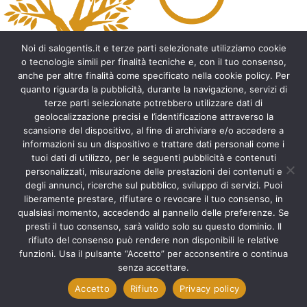
r
n
a
t
Noi di salogentis.it e terze parti selezionate utilizziamo cookie
i
o tecnologie simili per finalità tecniche e, con il tuo consenso,
v
anche per altre finalità come specificato nella cookie policy. Per
e
quanto riguarda la pubblicità, durante la navigazione, servizi di
:
Archeologia del Salento
terze parti selezionate potrebbero utilizzare dati di
geolocalizzazione precisi e l’identificazione attraverso la
Cripte e ambienti rupestri del Salento
scansione del dispositivo, al fine di archiviare e/o accedere a
Leggende del Salento
informazioni su un dispositivo e trattare dati personali come i
Tradizioni e folklore del Salento
tuoi dati di utilizzo, per le seguenti pubblicità e contenuti
Arte del Salento
personalizzati, misurazione delle prestazioni dei contenuti e
Personaggi illustri del Salento
degli annunci, ricerche sul pubblico, sviluppo di servizi. Puoi
liberamente prestare, rifiutare o revocare il tuo consenso, in
Aneddoti e curiosità sul Salento
qualsiasi momento, accedendo al pannello delle preferenze. Se
Libri del Salento
presti il tuo consenso, sarà valido solo su questo dominio. Il
Ricette tipiche del Salento
rifiuto del consenso può rendere non disponibili le relative
Accad(d)e in agosto nel Salento
funzioni. Usa il pulsante “Accetto” per acconsentire o continua
Itinerari del Salento
senza accettare.
Accetto
Rifiuto
Privacy policy
Scorri
in