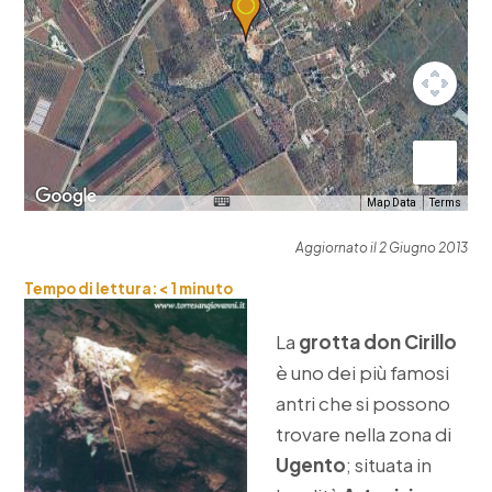
Map Data
Terms
Aggiornato il 2 Giugno 2013
Tempo di lettura:
< 1
minuto
La
grotta don Cirillo
è uno dei più famosi
antri che si possono
trovare nella zona di
Ugento
; situata in