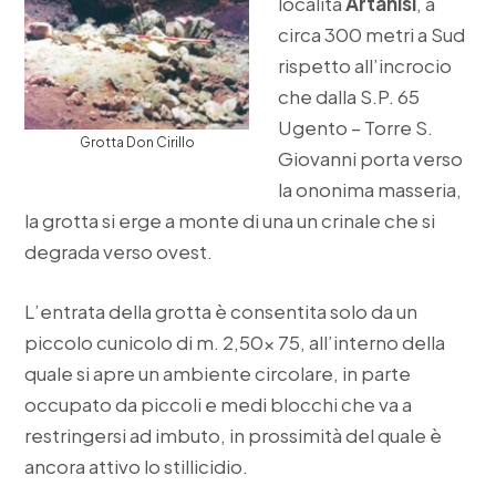
località
Artanisi
, a
circa 300 metri a Sud
rispetto all’incrocio
che dalla S.P. 65
Ugento – Torre S.
Grotta Don Cirillo
Giovanni porta verso
la ononima masseria,
la grotta si erge a monte di una un crinale che si
degrada verso ovest.
L’entrata della grotta è consentita solo da un
piccolo cunicolo di m. 2,50x 75, all’interno della
quale si apre un ambiente circolare, in parte
occupato da piccoli e medi blocchi che va a
restringersi ad imbuto, in prossimità del quale è
ancora attivo lo stillicidio.