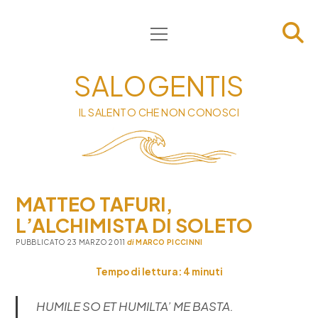
apri
HOME
menu
CHI SIAMO
SALOGENTIS
INFORMATIVA
IL SALENTO CHE NON CONOSCI
CONTATTI
PRIVACY & COOKIE POLICY
MATTEO TAFURI,
L’ALCHIMISTA DI SOLETO
PUBBLICATO 23 MARZO 2011
di
MARCO PICCINNI
Tempo di lettura:
4
minuti
HUMILE SO ET HUMILTA’ ME BASTA.