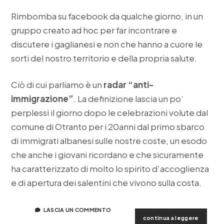
Rimbomba su facebook da qualche giorno, in un
gruppo creato ad hoc per far incontrare e
discutere i gaglianesi e non che hanno a cuore le
sorti del nostro territorio e della propria salute.
Ciò di cui parliamo è un
radar “anti-
immigrazione”
. La definizione lascia un po’
perplessi il giorno dopo le celebrazioni volute dal
comune di Otranto per i 20anni dal primo sbarco
di immigrati albanesi sulle nostre coste, un esodo
che anche i giovani ricordano e che sicuramente
ha caratterizzato di molto lo spirito d’accoglienza
e di apertura dei salentini che vivono sulla costa.
LASCIA UN COMMENTO
radar
continua a leggere