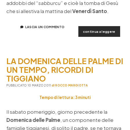
addobbi del “
sabburcu
” e cioè la tomba di Gesù
che si allestiva la mattina del
Venerdì Santo
.
LASCIA UN COMMENTO
la
continua a leggere
settima
santa
negli
anni
LA DOMENICA DELLE PALME DI
’60
UN TEMPO, RICORDI DI
TIGGIANO
PUBBLICATO 10 MARZO 2011
di
ROCCO MARGIOTTA
Tempo di lettura:
3
minuti
Il sabato pomeriggio, giorno precedente la
Domenica delle Palme
, un componente delle
famiglie tiggianesi, di solito il padre, se ne tornava