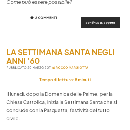
Come può essere possibile?
2 COMMENTI
matteo
continua a leggere
tafuri,
l’alchimi
di
soleto
LA SETTIMANA SANTA NEGLI
ANNI ’60
PUBBLICATO 20 MARZO 2011
di
ROCCO MARGIOTTA
Tempo di lettura:
5
minuti
Il lunedì, dopo la Domenica delle Palme, per la
Chiesa Cattolica, inizia la Settimana Santa che si
conclude con la Pasquetta, festività del tutto
civile.