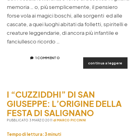
memoria … o, più semplicemente, il pensiero
forse vola ai magici boschi, alle sorgenti ed alle
cascate, a quei luoghi abitati da folletti, spiritelli e
creature leggendarie, di ancora più infantile e
fanciullesco ricordo …
1 COMMENTO
salento
continua a leggere
da
salvare:
il
ninfeo
I “CUZZIDDHI” DI SAN
di
felline
GIUSEPPE: L’ORIGINE DELLA
di
FESTA DI SALIGNANO
alliste
PUBBLICATO 3 MARZO 2011
di
MARCO PICCINNI
Tempo di lettura:
3
minuti