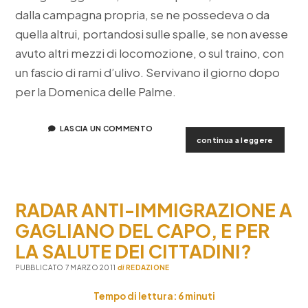
dalla campagna propria, se ne possedeva o da
quella altrui, portandosi sulle spalle, se non avesse
avuto altri mezzi di locomozione, o sul traino, con
un fascio di rami d’ulivo. Servivano il giorno dopo
per la Domenica delle Palme.
LASCIA UN COMMENTO
la
continua a leggere
domeni
delle
palme
di
RADAR ANTI-IMMIGRAZIONE A
un
tempo,
GAGLIANO DEL CAPO, E PER
ricordi
LA SALUTE DEI CITTADINI?
di
tiggiano
PUBBLICATO 7 MARZO 2011
di
REDAZIONE
Tempo di lettura:
6
minuti