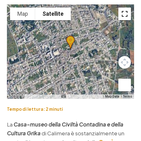
Map
Satellite
Map Data
Terms
Tempo di lettura:
2
minuti
La
Casa-museo della Civiltà Contadina e della
Cultura Grika
di Calimera è sostanzialmente un