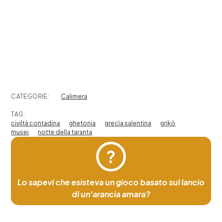
CATEGORIE:
Calimera
TAG:
civiltà contadina
ghetonia
grecìa salentina
grikò
musei
notte della taranta
?
Lo sapevi che esisteva un gioco basato sul lancio
di un'arancia amara?