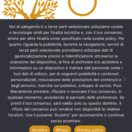
e
r
n
a
t
Noi di salogentis.it e terze parti selezionate utilizziamo cookie
i
o tecnologie simili per finalità tecniche e, con il tuo consenso,
v
anche per altre finalità come specificato nella cookie policy. Per
e
quanto riguarda la pubblicità, durante la navigazione, servizi di
:
Archeologia del Salento
terze parti selezionate potrebbero utilizzare dati di
geolocalizzazione precisi e l’identificazione attraverso la
Cripte e ambienti rupestri del Salento
scansione del dispositivo, al fine di archiviare e/o accedere a
Leggende del Salento
informazioni su un dispositivo e trattare dati personali come i
Tradizioni e folklore del Salento
tuoi dati di utilizzo, per le seguenti pubblicità e contenuti
Arte del Salento
personalizzati, misurazione delle prestazioni dei contenuti e
Personaggi illustri del Salento
degli annunci, ricerche sul pubblico, sviluppo di servizi. Puoi
liberamente prestare, rifiutare o revocare il tuo consenso, in
Aneddoti e curiosità sul Salento
qualsiasi momento, accedendo al pannello delle preferenze. Se
Libri del Salento
presti il tuo consenso, sarà valido solo su questo dominio. Il
Ricette tipiche del Salento
rifiuto del consenso può rendere non disponibili le relative
Accad(d)e in agosto nel Salento
funzioni. Usa il pulsante “Accetto” per acconsentire o continua
Itinerari del Salento
senza accettare.
Accetto
Rifiuto
Privacy policy
Scorri