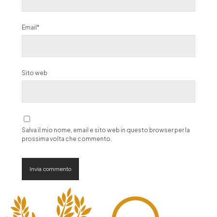
Email*
Sito web
Salva il mio nome, email e sito web in questo browser per la
prossima volta che commento.
A
l
t