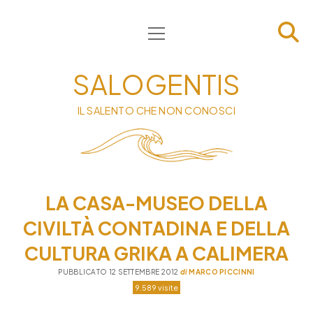
apri
HOME
menu
CHI SIAMO
SALOGENTIS
INFORMATIVA
IL SALENTO CHE NON CONOSCI
CONTATTI
PRIVACY & COOKIE POLICY
LA CASA-MUSEO DELLA
CIVILTÀ CONTADINA E DELLA
CULTURA GRIKA A CALIMERA
PUBBLICATO 12 SETTEMBRE 2012
di
MARCO PICCINNI
9.589 visite