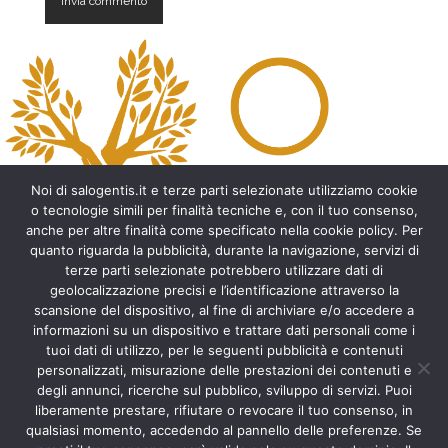
A
l
t
e
r
n
a
t
Noi di salogentis.it e terze parti selezionate utilizziamo cookie
i
o tecnologie simili per finalità tecniche e, con il tuo consenso,
v
anche per altre finalità come specificato nella cookie policy. Per
e
quanto riguarda la pubblicità, durante la navigazione, servizi di
:
Archeologia del Salento
terze parti selezionate potrebbero utilizzare dati di
geolocalizzazione precisi e l’identificazione attraverso la
Cripte e ambienti rupestri del Salento
scansione del dispositivo, al fine di archiviare e/o accedere a
Leggende del Salento
informazioni su un dispositivo e trattare dati personali come i
Tradizioni e folklore del Salento
tuoi dati di utilizzo, per le seguenti pubblicità e contenuti
Arte del Salento
personalizzati, misurazione delle prestazioni dei contenuti e
Personaggi illustri del Salento
degli annunci, ricerche sul pubblico, sviluppo di servizi. Puoi
liberamente prestare, rifiutare o revocare il tuo consenso, in
Aneddoti e curiosità sul Salento
qualsiasi momento, accedendo al pannello delle preferenze. Se
Libri del Salento