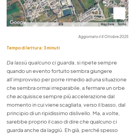
Map Data
Terms
Aggiornato il 4 Ottobre 2025
Tempo di lettura:
3
minuti
Da lassù qualcuno ci guarda
, si ripete sempre
quando un evento fortuito sembra giungere
all’improvviso per porre rimedio ad una situazione
che sembra ormai irreparabile, a fermare un orbe
che acquisisce sempre più accelerazione dal
momento in cui viene scagliata, verso il basso, dal
principio di un ripidissimo dislivello. Ma, a volte,
sarebbe proprio il caso di dire che qualcuno ci
guarda anche da
laggiù
. Eh già, perché spesso