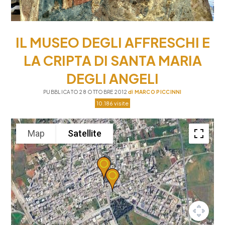
IL MUSEO DEGLI AFFRESCHI E
LA CRIPTA DI SANTA MARIA
DEGLI ANGELI
PUBBLICATO 28 OTTOBRE 2012
di
MARCO PICCINNI
10.186 visite
Map
Satellite