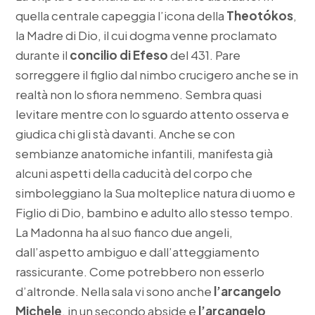
quella centrale capeggia l’icona della
Theotókos
,
la Madre di Dio, il cui dogma venne proclamato
durante il
concilio di Efeso
del 431. Pare
sorreggere il figlio dal nimbo crucigero anche se in
realtà non lo sfiora nemmeno. Sembra quasi
levitare mentre con lo sguardo attento osserva e
giudica chi gli stà davanti. Anche se con
sembianze anatomiche infantili, manifesta già
alcuni aspetti della caducità del corpo che
simboleggiano la Sua molteplice natura di uomo e
Figlio di Dio, bambino e adulto allo stesso tempo.
La Madonna ha al suo fianco due angeli,
dall’aspetto ambiguo e dall’atteggiamento
rassicurante. Come potrebbero non esserlo
d’altronde. Nella sala vi sono anche
l’arcangelo
Michele
, in un secondo abside e
l’arcangelo