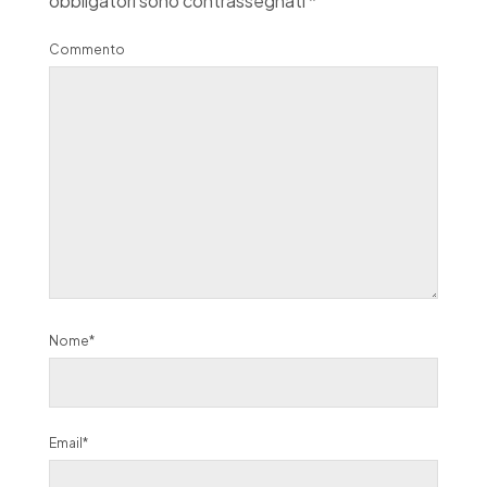
obbligatori sono contrassegnati
*
Commento
Nome*
Email*