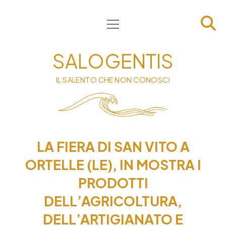
apri
HOME
menu
CHI SIAMO
SALOGENTIS
INFORMATIVA
IL SALENTO CHE NON CONOSCI
CONTATTI
PRIVACY & COOKIE POLICY
LA FIERA DI SAN VITO A
ORTELLE (LE), IN MOSTRA I
PRODOTTI
DELL’AGRICOLTURA,
DELL’ARTIGIANATO E