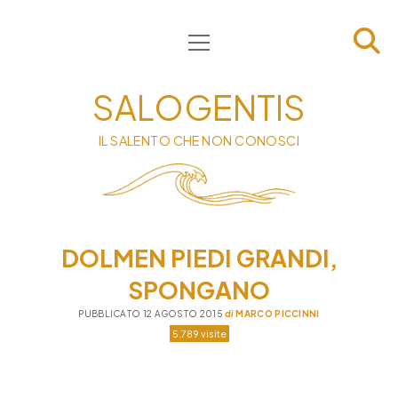
apri
HOME
menu
CHI SIAMO
SALOGENTIS
INFORMATIVA
IL SALENTO CHE NON CONOSCI
CONTATTI
PRIVACY & COOKIE POLICY
DOLMEN PIEDI GRANDI,
SPONGANO
PUBBLICATO 12 AGOSTO 2015
di
MARCO PICCINNI
5.789 visite