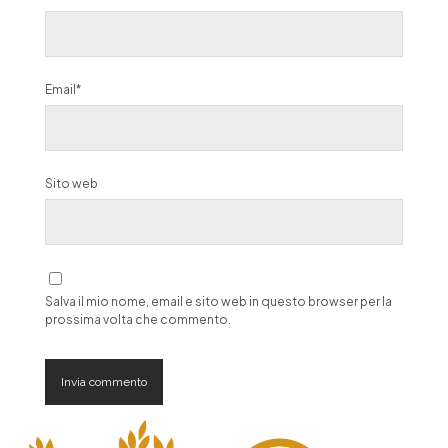
Email*
Sito web
Salva il mio nome, email e sito web in questo browser per la
prossima volta che commento.
A