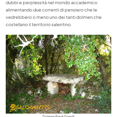
dubbi e perplessità nel mondo accademico
alimentando due correnti di pensiero che le
vedrebbero o meno uno dei tanti dolmen che
costellano il territorio salentino.
Dolmen Piedi Grandi