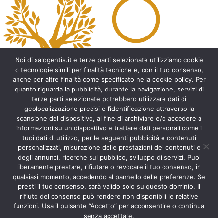
l
t
e
r
n
a
t
Noi di salogentis.it e terze parti selezionate utilizziamo cookie
i
o tecnologie simili per finalità tecniche e, con il tuo consenso,
v
anche per altre finalità come specificato nella cookie policy. Per
e
quanto riguarda la pubblicità, durante la navigazione, servizi di
:
Archeologia del Salento
terze parti selezionate potrebbero utilizzare dati di
geolocalizzazione precisi e l’identificazione attraverso la
Cripte e ambienti rupestri del Salento
scansione del dispositivo, al fine di archiviare e/o accedere a
Leggende del Salento
informazioni su un dispositivo e trattare dati personali come i
Tradizioni e folklore del Salento
tuoi dati di utilizzo, per le seguenti pubblicità e contenuti
Arte del Salento
personalizzati, misurazione delle prestazioni dei contenuti e
Personaggi illustri del Salento
degli annunci, ricerche sul pubblico, sviluppo di servizi. Puoi
liberamente prestare, rifiutare o revocare il tuo consenso, in
Aneddoti e curiosità sul Salento
qualsiasi momento, accedendo al pannello delle preferenze. Se
Libri del Salento
presti il tuo consenso, sarà valido solo su questo dominio. Il
Ricette tipiche del Salento
rifiuto del consenso può rendere non disponibili le relative
Accad(d)e in agosto nel Salento
funzioni. Usa il pulsante “Accetto” per acconsentire o continua
Itinerari del Salento
senza accettare.