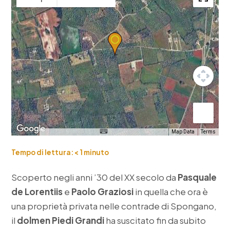
Map Data
Terms
Tempo di lettura:
< 1
minuto
Scoperto negli anni ’30 del XX secolo da
Pasquale
de Lorentiis
e
Paolo Graziosi
in quella che ora è
una proprietà privata nelle contrade di Spongano,
il
dolmen Piedi Grandi
ha suscitato fin da subito