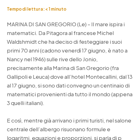
Tempo di lettura:
< 1
minuto
MARINA DI SAN GREGORIO (Le) – Il mare ispira i
matematici. Da Pitagora al francese Michel
Waldshmidt che ha deciso di festeggiare i suoi
primi 70 anni (cadono venerdì 17 giugno, è nato a
Nancy nel 1946) sulle rive dello Jonio,
precisamente alla Marina di San Gregorio (fra
Gallipoli e Leuca) dove all’hotel Montecallini, dal 13
al 17 giugno, si sono dati convegno un centinaio di
matematici provenienti da tutto il mondo (appena
3 quelli italiani).
E così, mentre già arrivano i primi turisti, nel salone
centrale dell’albergo risuonano formule e
logaritmi, equazioni e proporzioni, si parla di p