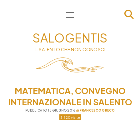
apri
HOME
menu
CHI SIAMO
SALOGENTIS
INFORMATIVA
IL SALENTO CHE NON CONOSCI
CONTATTI
PRIVACY & COOKIE POLICY
MATEMATICA, CONVEGNO
INTERNAZIONALE IN SALENTO
PUBBLICATO 15 GIUGNO 2016
di
FRANCESCO GRECO
3.920 visite