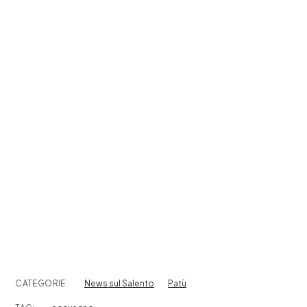
CATEGORIE:
News sul Salento
Patù