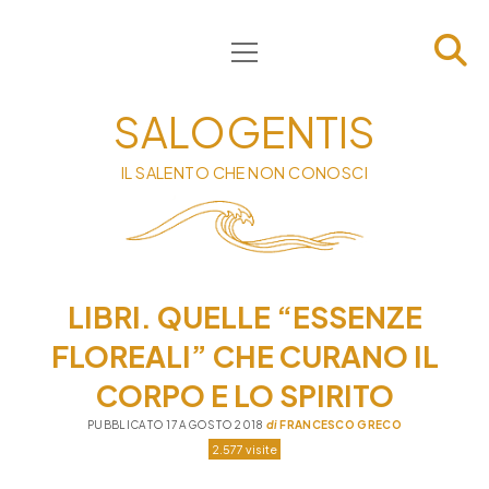
apri
HOME
menu
CHI SIAMO
SALOGENTIS
INFORMATIVA
IL SALENTO CHE NON CONOSCI
CONTATTI
PRIVACY & COOKIE POLICY
LIBRI. QUELLE “ESSENZE
FLOREALI” CHE CURANO IL
CORPO E LO SPIRITO
PUBBLICATO 17 AGOSTO 2018
di
FRANCESCO GRECO
2.577 visite