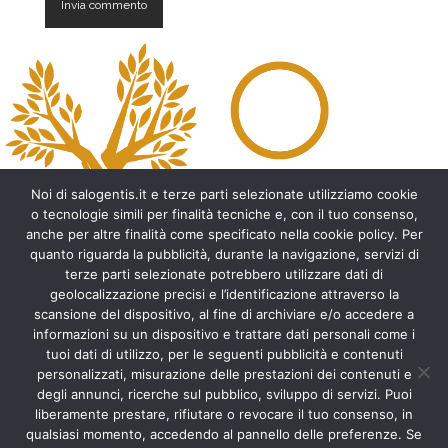
A
l
t
e
r
n
a
t
Noi di salogentis.it e terze parti selezionate utilizziamo cookie
i
o tecnologie simili per finalità tecniche e, con il tuo consenso,
v
anche per altre finalità come specificato nella cookie policy. Per
e
quanto riguarda la pubblicità, durante la navigazione, servizi di
:
Archeologia del Salento
terze parti selezionate potrebbero utilizzare dati di
geolocalizzazione precisi e l’identificazione attraverso la
Cripte e ambienti rupestri del Salento
scansione del dispositivo, al fine di archiviare e/o accedere a
Leggende del Salento
informazioni su un dispositivo e trattare dati personali come i
Tradizioni e folklore del Salento
tuoi dati di utilizzo, per le seguenti pubblicità e contenuti
Arte del Salento
personalizzati, misurazione delle prestazioni dei contenuti e
Personaggi illustri del Salento
degli annunci, ricerche sul pubblico, sviluppo di servizi. Puoi
liberamente prestare, rifiutare o revocare il tuo consenso, in
Aneddoti e curiosità sul Salento
qualsiasi momento, accedendo al pannello delle preferenze. Se
Libri del Salento