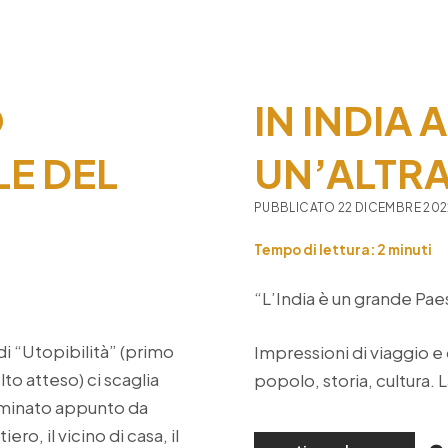
di
“march
nel
salent
O
IN INDIA
LE DEL
UN’ALTR
PUBBLICATO 22 DICEMBRE 20
Tempo di lettura:
2
minuti
“L’India è un grande Pae
 di “Utopibilità” (primo
Impressioni di viaggio e
lto atteso) ci scaglia
popolo, storia, cultura
ominato appunto da
iero, il vicino di casa, il