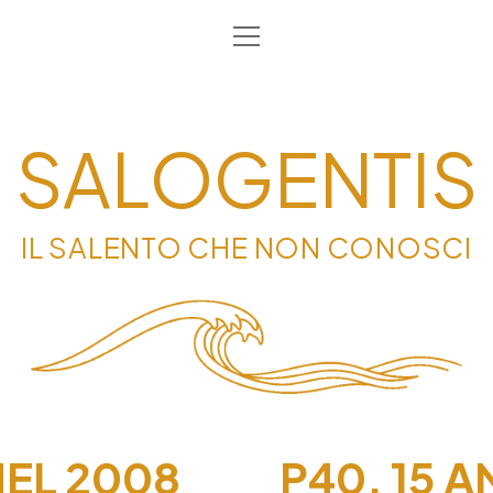
apri
HOME
menu
CHI SIAMO
INFORMATIVA
SALOGENTIS
CONTATTI
PRIVACY & COOKIE POLICY
IL SALENTO CHE NON CONOSCI
EL 2008
P40, 15 