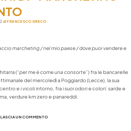
ENTO
22
di
FRANCESCO GRECO
faccio marcheting / nel mio paese / dove puoi vendere e
itarra (“
per me è come una consorte
”) fra le bancarelle
ttimanale del mercoledì a Poggiardo (Lecce), la sua
 centro e i vicoli intorno, fra i suoi odori e colori: sarde e
ima, verdure km zero e panareddi.
LASCIA UN COMMENTO