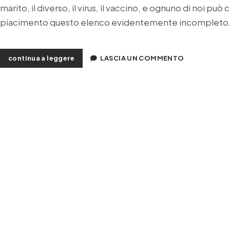
marito, il diverso, il virus, il vaccino, e ognuno di noi può
piacimento questo elenco evidentemente incompleto
le
continua a leggere
LASCIA UN COMMENTO
utopie
di
gaetano
cortese
nella
babele
del
nostro
tempo