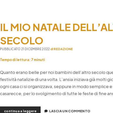
IL MIO NATALE DELL’A
SECOLO
PUBBLICATO 21 DICEMBRE 2022
di
REDAZIONE
Tempo di lettura:
7
minuti
Quanto erano belle per noi bambini dell’altro secolo qu
festività natalizie di una volta. L’ansia iniziava già molti gi
ogni casa ci si organizzava, seppure in modo semplice 
casarecce, per lo svolgimento di tutte le feste di fine an
il
continua a leggere
LASCIA UN COMMENTO