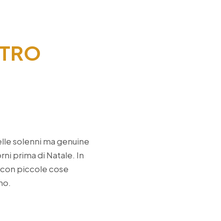
LTRO
elle solenni ma genuine
orni prima di Natale. In
e con piccole cose
no.