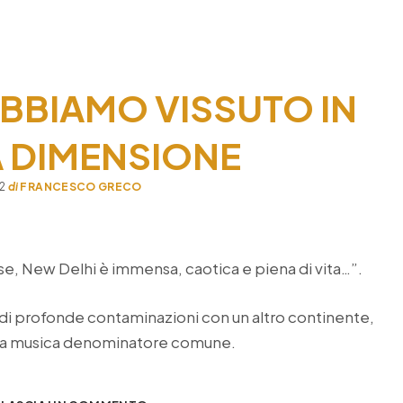
eting”
o
 ABBIAMO VISSUTO IN
A DIMENSIONE
22
di
FRANCESCO GRECO
se, New Delhi è immensa, caotica e piena di vita…”.
 di profonde contaminazioni con un altro continente,
. La musica denominatore comune.