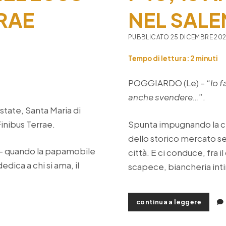
RRAE
NEL SAL
PUBBLICATO 25 DICEMBRE 20
Tempo di lettura:
2
minuti
POGGIARDO (Le) – “
Io 
anche svendere…
”.
state, Santa Maria di
inibus Terrae.
Spunta impugnando la ch
dello storico mercato se
sì – quando la papamobile
città. E ci conduce, fra il
dica a chi si ama, il
scapece, biancheria int
p40,
continua a leggere
15
anni