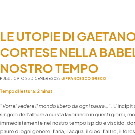
nel
2008
arrivò
a
finibus
LE UTOPIE DI GAETAN
terrae
CORTESE NELLA BABE
NOSTRO TEMPO
PUBBLICATO 23 DICEMBRE 2022
di
FRANCESCO GRECO
Tempo di lettura:
2
minuti
“
Vorrei vedere il mondo libero da ogni paura…
”. L’incipit
singolo dell’album a cui sta lavorando in questi giorni, mo
immediatamente nel nostro tempo ispido e viscido, d
paure di ogni genere: l’aria, l’acqua, il cibo, l’altro, il forest