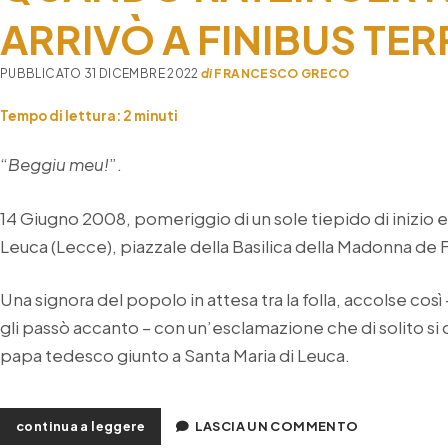
ARRIVÒ A FINIBUS TE
PUBBLICATO 31 DICEMBRE 2022
di
FRANCESCO GRECO
Tempo di lettura:
2
minuti
“
Beggiu meu!
”.
14 Giugno 2008, pomeriggio di un sole tiepido di inizio e
Leuca (Lecce), piazzale della Basilica della Madonna de F
Una signora del popolo in attesa tra la folla, accolse co
gli passò accanto – con un’esclamazione che di solito si de
papa tedesco giunto a Santa Maria di Leuca.
quando
continua a leggere
LASCIA UN COMMENTO
ratzinger