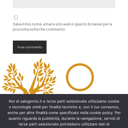
Salva il mio nome, email e sito web in questo browser per la
prossima volta che commento.
A
l
t
e
r
n
a
t
Noi di salogentis.it e terze parti selezionate utilizziamo cookie
i
o tecnologie simili per finalità tecniche e, con il tuo consenso,
v
anche per altre finalità come specificato nella cookie policy. Per
e
quanto riguarda la pubblicità, durante la navigazione, servizi di
:
Archeologia del Salento
terze parti selezionate potrebbero utilizzare dati di