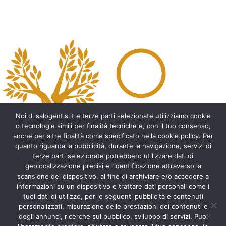
Noi di salogentis.it e terze parti selezionate utilizziamo cookie
o tecnologie simili per finalità tecniche e, con il tuo consenso,
anche per altre finalità come specificato nella cookie policy. Per
quanto riguarda la pubblicità, durante la navigazione, servizi di
Archeologia del Salento
terze parti selezionate potrebbero utilizzare dati di
geolocalizzazione precisi e l’identificazione attraverso la
Cripte e ambienti rupestri del Salento
scansione del dispositivo, al fine di archiviare e/o accedere a
Leggende del Salento
informazioni su un dispositivo e trattare dati personali come i
Tradizioni e folklore del Salento
tuoi dati di utilizzo, per le seguenti pubblicità e contenuti
Arte del Salento
personalizzati, misurazione delle prestazioni dei contenuti e
Personaggi illustri del Salento
degli annunci, ricerche sul pubblico, sviluppo di servizi. Puoi