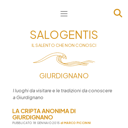
apri
HOME
menu
CHI SIAMO
SALOGENTIS
INFORMATIVA
IL SALENTO CHE NON CONOSCI
CONTATTI
PRIVACY & COOKIE POLICY
GIURDIGNANO
I luoghi da visitare e le tradizioni da conoscere
a Giurdignano
LA CRIPTA ANONIMA DI
GIURDIGNANO
PUBBLICATO 18 GENNAIO 2015
di
MARCO PICCINNI