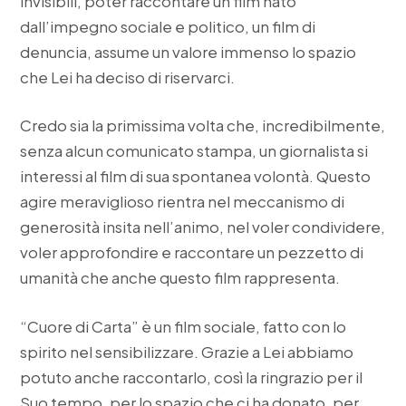
invisibili, poter raccontare un film nato
dall’impegno sociale e politico, un film di
denuncia, assume un valore immenso lo spazio
che Lei ha deciso di riservarci.
Credo sia la primissima volta che, incredibilmente,
senza alcun comunicato stampa, un giornalista si
interessi al film di sua spontanea volontà. Questo
agire meraviglioso rientra nel meccanismo di
generosità insita nell’animo, nel voler condividere,
voler approfondire e raccontare un pezzetto di
umanità che anche questo film rappresenta.
“Cuore di Carta” è un film sociale, fatto con lo
spirito nel sensibilizzare. Grazie a Lei abbiamo
potuto anche raccontarlo, così la ringrazio per il
Suo tempo, per lo spazio che ci ha donato, per