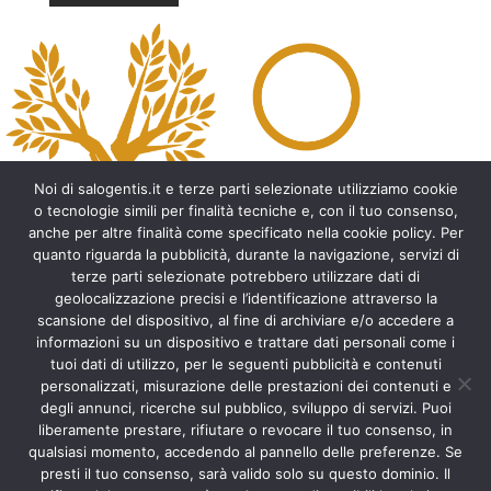
A
l
t
e
r
n
a
t
Noi di salogentis.it e terze parti selezionate utilizziamo cookie
i
o tecnologie simili per finalità tecniche e, con il tuo consenso,
v
anche per altre finalità come specificato nella cookie policy. Per
e
quanto riguarda la pubblicità, durante la navigazione, servizi di
:
Archeologia del Salento
terze parti selezionate potrebbero utilizzare dati di
geolocalizzazione precisi e l’identificazione attraverso la
Cripte e ambienti rupestri del Salento
scansione del dispositivo, al fine di archiviare e/o accedere a
Leggende del Salento
informazioni su un dispositivo e trattare dati personali come i
Tradizioni e folklore del Salento
tuoi dati di utilizzo, per le seguenti pubblicità e contenuti
Arte del Salento
personalizzati, misurazione delle prestazioni dei contenuti e
Personaggi illustri del Salento
degli annunci, ricerche sul pubblico, sviluppo di servizi. Puoi
liberamente prestare, rifiutare o revocare il tuo consenso, in
Aneddoti e curiosità sul Salento
qualsiasi momento, accedendo al pannello delle preferenze. Se
Libri del Salento
presti il tuo consenso, sarà valido solo su questo dominio. Il
Ricette tipiche del Salento