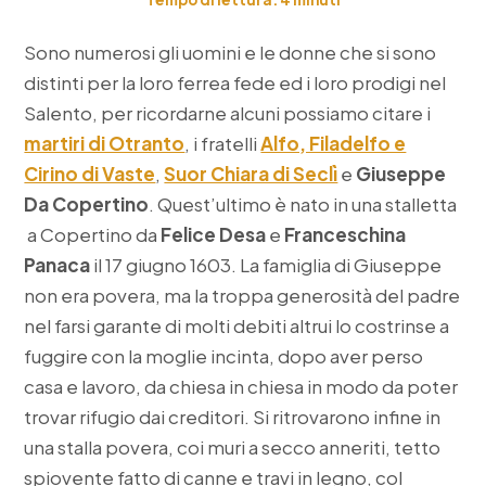
Sono numerosi gli uomini e le donne che si sono
distinti per la loro ferrea fede ed i loro prodigi nel
Salento, per ricordarne alcuni possiamo citare i
martiri di Otranto
, i fratelli
Alfo, Filadelfo e
Cirino di Vaste
,
Suor Chiara di Seclì
e
Giuseppe
Da Copertino
. Quest’ultimo è nato in una stalletta
a Copertino da
Felice Desa
e
Franceschina
Panaca
il 17 giugno 1603. La famiglia di Giuseppe
non era povera, ma la troppa generosità del padre
nel farsi garante di molti debiti altrui lo costrinse a
fuggire con la moglie incinta, dopo aver perso
casa e lavoro, da chiesa in chiesa in modo da poter
trovar rifugio dai creditori. Si ritrovarono infine in
una stalla povera, coi muri a secco anneriti, tetto
spiovente fatto di canne e travi in legno, col