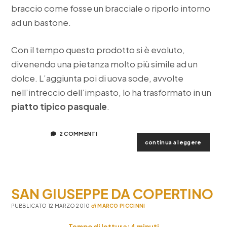
braccio come fosse un bracciale o riporlo intorno
ad un bastone.
Con il tempo questo prodotto si è evoluto,
divenendo una pietanza molto più simile ad un
dolce. L’aggiunta poi di uova sode, avvolte
nell’intreccio dell’impasto, lo ha trasformato in un
piatto tipico pasquale
.
2 COMMENTI
la
continua a leggere
cuddhur
dolce
pasqual
salentin
SAN GIUSEPPE DA COPERTINO
PUBBLICATO 12 MARZO 2010
di
MARCO PICCINNI
Tempo di lettura:
4
minuti