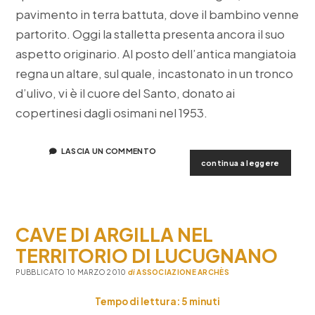
pavimento in terra battuta, dove il bambino venne
partorito. Oggi la stalletta presenta ancora il suo
aspetto originario. Al posto dell’antica mangiatoia
regna un altare, sul quale, incastonato in un tronco
d’ulivo, vi è il cuore del Santo, donato ai
copertinesi dagli osimani nel 1953.
LASCIA UN COMMENTO
san
continua a leggere
giusepp
da
coperti
CAVE DI ARGILLA NEL
TERRITORIO DI LUCUGNANO
PUBBLICATO 10 MARZO 2010
di
ASSOCIAZIONE ARCHÈS
Tempo di lettura:
5
minuti