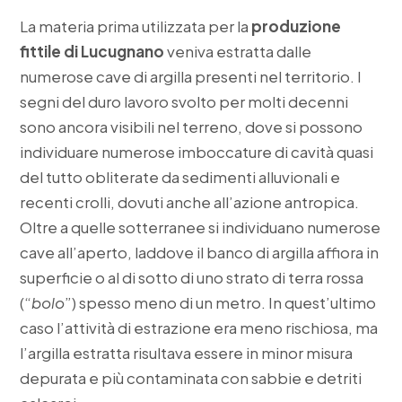
La materia prima utilizzata per la
produzione
fittile di Lucugnano
veniva estratta dalle
numerose cave di argilla presenti nel territorio. I
segni del duro lavoro svolto per molti decenni
sono ancora visibili nel terreno, dove si possono
individuare numerose imboccature di cavità quasi
del tutto obliterate da sedimenti alluvionali e
recenti crolli, dovuti anche all’azione antropica.
Oltre a quelle sotterranee si individuano numerose
cave all’aperto, laddove il banco di argilla affiora in
superficie o al di sotto di uno strato di terra rossa
(“
bolo
”) spesso meno di un metro. In quest’ultimo
caso l’attività di estrazione era meno rischiosa, ma
l’argilla estratta risultava essere in minor misura
depurata e più contaminata con sabbie e detriti