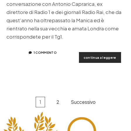
conversazione con Antonio Caprarica, ex
direttore di Radio 1 e dei giornali Radio Rai, che da
quest’anno ha oltrepassato la Manica ed è
rientrato nella sua vecchia e amata Londra come
corrispondete per il Tg1.
1 COMMENTO
intervis
continua a leggere
ad
antonio
capraric
giusepp
arnesan
Paginazione
1
2
Successivo
degli
articoli