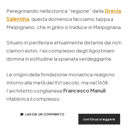
Peregrinando nella storica “regione” della
Grecìa
Salentina
, questa domenica facciamo tappa a
Melpignano, che in griko si traduce in Melpignana.
Situato in periferia e attualmente distante dai noti
clamori estivi, l’ex complesso degli Agostiniani
domina in solitudine la spianata verdeggiante.
Le origini della fondazione monastica risalgono
intorno alla metà del XVI secolo, ma nel 1638
l’architetto coriglianese
Francesco Manuli
rifabbrica il complesso.
LASCIA UN COMMENTO
la
continua a leggere
fabbrica
degli