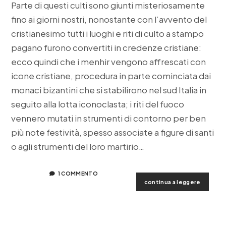
Parte di questi culti sono giunti misteriosamente
fino ai giorni nostri, nonostante con l’avvento del
cristianesimo tutti i luoghi e riti di culto a stampo
pagano furono convertiti in credenze cristiane:
ecco quindi che i menhir vengono affrescati con
icone cristiane, procedura in parte cominciata dai
monaci bizantini che si stabilirono nel sud Italia in
seguito alla lotta iconoclasta; i riti del fuoco
vennero mutati in strumenti di contorno per ben
più note festività, spesso associate a figure di santi
o agli strumenti del loro martirio…
1 COMMENTO
pasqua
continua a leggere
e
fertilità
la
pietra