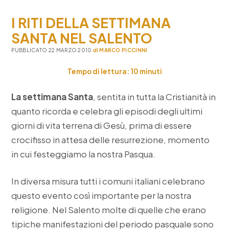
stefano
I RITI DELLA SETTIMANA
a
soleto:
SANTA NEL SALENTO
i
colori
PUBBLICATO 22 MARZO 2010
di
MARCO PICCINNI
del
passato
Tempo di lettura:
10
minuti
La settimana Santa
, sentita in tutta la Cristianità in
quanto ricorda e celebra gli episodi degli ultimi
giorni di vita terrena di Gesù, prima di essere
crocifisso in attesa delle resurrezione, momento
in cui festeggiamo la nostra Pasqua.
In diversa misura tutti i comuni italiani celebrano
questo evento così importante per la nostra
religione. Nel Salento molte di quelle che erano
tipiche manifestazioni del periodo pasquale sono