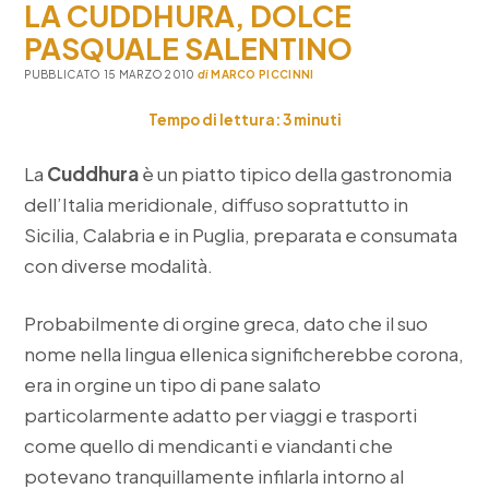
LA CUDDHURA, DOLCE
“magica
di
PASQUALE SALENTINO
calimera
PUBBLICATO 15 MARZO 2010
di
MARCO PICCINNI
Tempo di lettura:
3
minuti
La
Cuddhura
è un piatto tipico della gastronomia
dell’Italia meridionale, diffuso soprattutto in
Sicilia, Calabria e in Puglia, preparata e consumata
con diverse modalità.
Probabilmente di orgine greca, dato che il suo
nome nella lingua ellenica significherebbe corona,
era in orgine un tipo di pane salato
particolarmente adatto per viaggi e trasporti
come quello di mendicanti e viandanti che
potevano tranquillamente infilarla intorno al