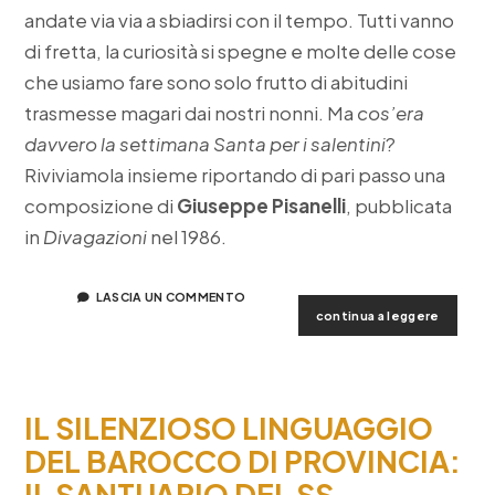
andate via via a sbiadirsi con il tempo. Tutti vanno
di fretta, la curiosità si spegne e molte delle cose
che usiamo fare sono solo frutto di abitudini
trasmesse magari dai nostri nonni. Ma
cos’era
davvero la settimana Santa per i salentini
?
Riviviamola insieme riportando di pari passo una
composizione di
Giuseppe Pisanelli
, pubblicata
in
Divagazioni
nel 1986.
LASCIA UN COMMENTO
i
continua a leggere
riti
della
settima
santa
IL SILENZIOSO LINGUAGGIO
nel
salento
DEL BAROCCO DI PROVINCIA:
IL SANTUARIO DEL SS.