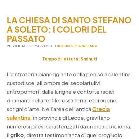
agostini
a
LA CHIESA DI SANTO STEFANO
melpign
A SOLETO: I COLORI DEL
PASSATO
PUBBLICATO 25 MARZO 2010
di
GIUSEPPE ARNESANO
Tempo di lettura:
3
minuti
L’entroterra pianeggiante della penisola salentina
custodisce, all’ombra dei secolari ulivi
antropomorfi dalle lunghe e contorte radici
diramanti nella fertile rossa terra, eterogenei
scrigni d’arte. Nell’area dell’antica
Grecìa
salentina
, in provincia di Lecce, gravitano
numerosi paesi caratterizzati da un arcaico idioma,
il
griko
, diretta testimonianza di quel crogiuolo