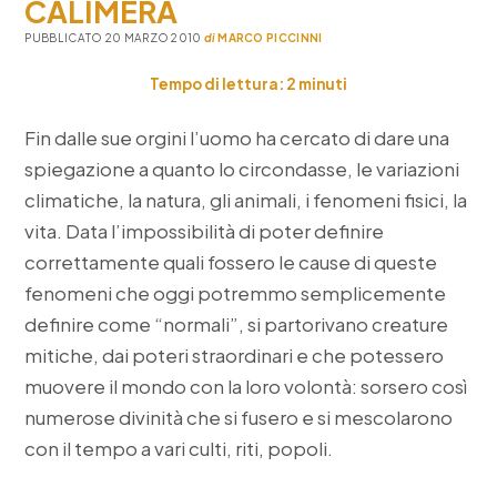
CALIMERA
PUBBLICATO 20 MARZO 2010
di
MARCO PICCINNI
Tempo di lettura:
2
minuti
Fin dalle sue orgini l’uomo ha cercato di dare una
spiegazione a quanto lo circondasse, le variazioni
climatiche, la natura, gli animali, i fenomeni fisici, la
vita. Data l’impossibilità di poter definire
correttamente quali fossero le cause di queste
fenomeni che oggi potremmo semplicemente
definire come “normali”, si partorivano creature
mitiche, dai poteri straordinari e che potessero
muovere il mondo con la loro volontà: sorsero così
numerose divinità che si fusero e si mescolarono
con il tempo a vari culti, riti, popoli.