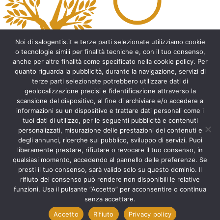
Noi di salogentis.it e terze parti selezionate utilizziamo cookie
o tecnologie simili per finalità tecniche e, con il tuo consenso,
anche per altre finalità come specificato nella cookie policy. Per
quanto riguarda la pubblicità, durante la navigazione, servizi di
Archeologia del Salento
terze parti selezionate potrebbero utilizzare dati di
geolocalizzazione precisi e l’identificazione attraverso la
Cripte e ambienti rupestri del Salento
scansione del dispositivo, al fine di archiviare e/o accedere a
Leggende del Salento
informazioni su un dispositivo e trattare dati personali come i
Tradizioni e folklore del Salento
tuoi dati di utilizzo, per le seguenti pubblicità e contenuti
Arte del Salento
personalizzati, misurazione delle prestazioni dei contenuti e
Personaggi illustri del Salento
degli annunci, ricerche sul pubblico, sviluppo di servizi. Puoi
liberamente prestare, rifiutare o revocare il tuo consenso, in
Aneddoti e curiosità sul Salento
qualsiasi momento, accedendo al pannello delle preferenze. Se
Libri del Salento
presti il tuo consenso, sarà valido solo su questo dominio. Il
Ricette tipiche del Salento
rifiuto del consenso può rendere non disponibili le relative
Accad(d)e in agosto nel Salento
funzioni. Usa il pulsante “Accetto” per acconsentire o continua
Itinerari del Salento
senza accettare.
Accetto
Rifiuto
Privacy policy
Scorri