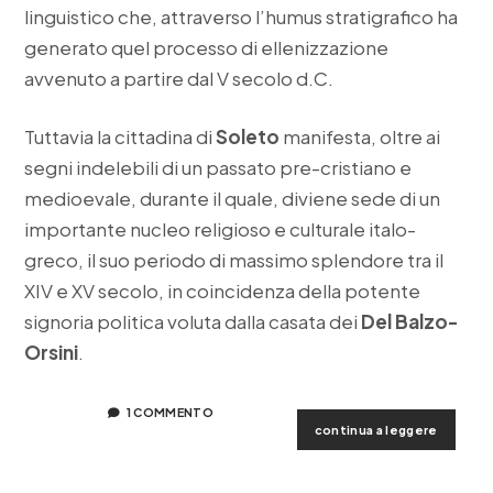
linguistico che, attraverso l’humus stratigrafico ha
generato quel processo di ellenizzazione
avvenuto a partire dal V secolo d.C.
Tuttavia la cittadina di
Soleto
manifesta, oltre ai
segni indelebili di un passato pre-cristiano e
medioevale, durante il quale, diviene sede di un
importante nucleo religioso e culturale italo-
greco, il suo periodo di massimo splendore tra il
XIV e XV secolo, in coincidenza della potente
signoria politica voluta dalla casata dei
Del Balzo-
Orsini
.
1 COMMENTO
la
continua a leggere
chiesa
di
santo