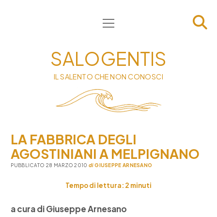
apri
HOME
menu
CHI SIAMO
SALOGENTIS
INFORMATIVA
IL SALENTO CHE NON CONOSCI
CONTATTI
PRIVACY & COOKIE POLICY
LA FABBRICA DEGLI
AGOSTINIANI A MELPIGNANO
PUBBLICATO 28 MARZO 2010
di
GIUSEPPE ARNESANO
Tempo di lettura:
2
minuti
a cura di Giuseppe Arnesano