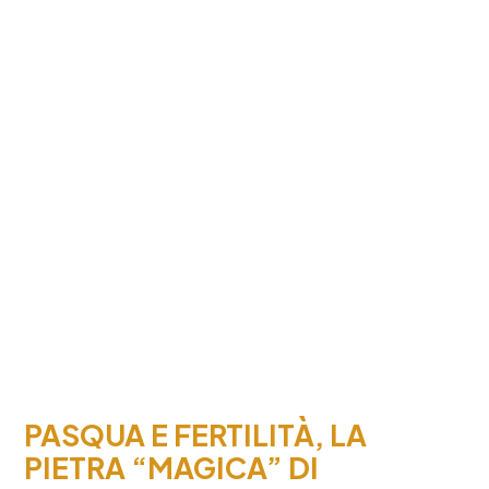
ss.
crocifis
della
pietà
a
galaton
PASQUA E FERTILITÀ, LA
PIETRA “MAGICA” DI