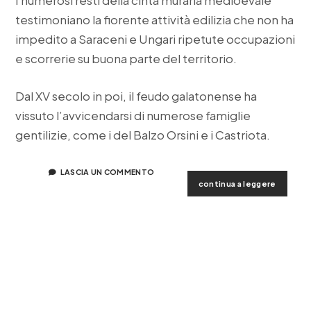
I numerosi resti della cinta muraria medioevale
testimoniano la fiorente attività edilizia che non ha
impedito a Saraceni e Ungari ripetute occupazioni
e scorrerie su buona parte del territorio.
Dal XV secolo in poi, il feudo galatonense ha
vissuto l’avvicendarsi di numerose famiglie
gentilizie, come i del Balzo Orsini e
i
Castriota
.
LASCIA UN COMMENTO
il
continua a leggere
silenzio
linguagg
del
barocco
di
provinci
il
santuari
del