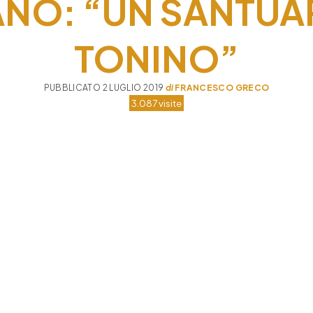
ANO: “UN SANTUA
TONINO”
PUBBLICATO 2 LUGLIO 2019
di
FRANCESCO GRECO
3.087 visite