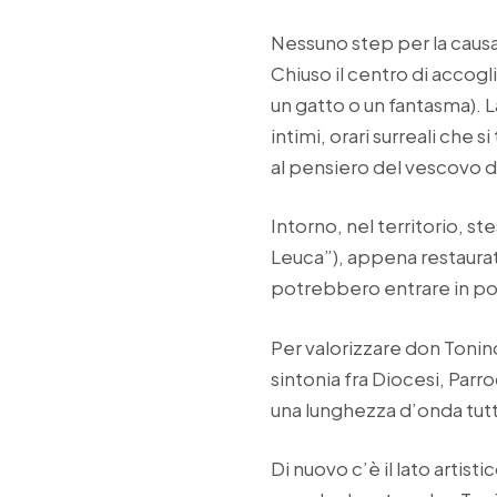
Nessuno step per la causa 
Chiuso il centro di accogl
un gatto o un fantasma). 
intimi, orari surreali che
al pensiero del vescovo di
Intorno, nel territorio, s
Leuca”), appena restaurat
potrebbero entrare in pot
Per valorizzare don Tonin
sintonia fra Diocesi, Par
una lunghezza d’onda tutt
Di nuovo c’è il lato artisti