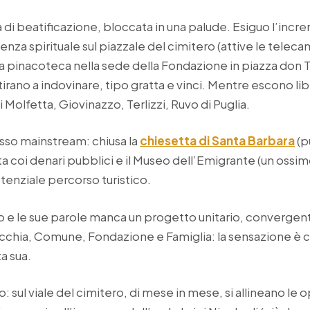
di beatificazione, bloccata in una palude. Esiguo l’incre
ienza spirituale sul piazzale del cimitero (attive le tele
La pinacoteca nella sede della Fondazione in piazza don 
 si tirano a indovinare, tipo gratta e vinci. Mentre escono
 Molfetta, Giovinazzo, Terlizzi, Ruvo di Puglia.
tesso mainstream: chiusa la
chiesetta di Santa Barbara
(p
a coi denari pubblici e il Museo dell’Emigrante (un oss
enziale percorso turistico.
o e le sue parole manca un progetto unitario, convergent
rocchia, Comune, Fondazione e Famiglia: la sensazione è
a sua.
co: sul viale del cimitero, di mese in mese, si allineano le ope