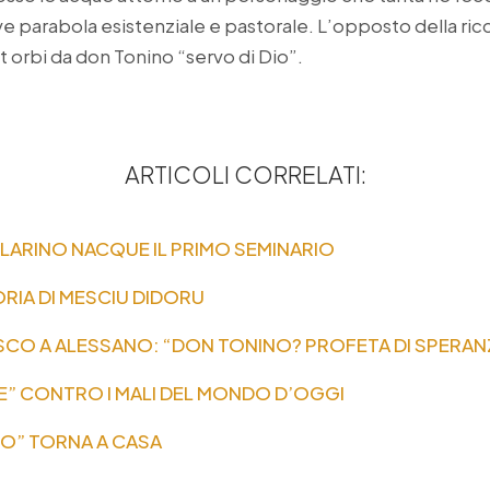
ve parabola esistenziale e pastorale. L’opposto della ri
t orbi da don Tonino “servo di Dio”.
ARTICOLI CORRELATI:
A LARINO NACQUE IL PRIMO SEMINARIO
ORIA DI MESCIU DIDORU
SCO A ALESSANO: “DON TONINO? PROFETA DI SPERAN
E” CONTRO I MALI DEL MONDO D’OGGI
NO” TORNA A CASA