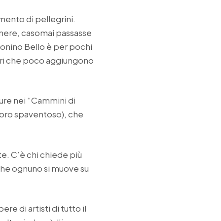
mento di pellegrini.
camere, casomai passasse
Tonino Bello è per pochi
 libri che poco aggiungono
ure nei “Cammini di
imoro spaventoso), che
e. C’è chi chiede più
 che ognuno si muove su
re di artisti di tutto il