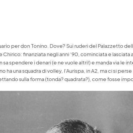
rio per don Tonino. Dove? Sui ruderi del Palazzetto del
e Chirico: finanziata negli anni ‘90, cominciata e lasciata
 sa spendere i denari (e ne vuole altri!) e manda via le in
sano ha una squadra di volley, l’Aurispa, in A2, ma ci si pers
scettando sulla forma (tonda? quadrata?), come fosse impo