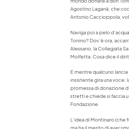
mondo donate a don Tonino,
Agostino Laganà, che coor
Antonio Caccioppola, volo
Naviga poi a pelo d’acqu
Tonino? Dov’è ora, accanto
Alessano, la Collegiata S
Molfetta. Cosa dice il dir
E mentre qualcuno lancia 
insistente gira una voce:
promessa di donazione di
stretti e chiede si faccia 
Fondazione.
L’idea di Montinaro (che 
ma ha il merito di aver s