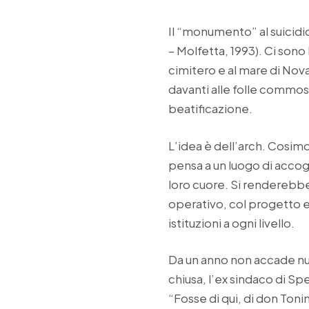
Il “monumento” al suicidio
– Molfetta, 1993). Ci sono
cimitero e al mare di Nova
davanti alle folle commoss
beatificazione.
L’idea è dell’arch. Cosimo 
pensa a un luogo di accog
loro cuore. Si renderebbe 
operativo, col progetto e
istituzioni a ogni livello.
Da un anno non accade nul
chiusa, l’ex sindaco di Sp
“Fosse di qui, di don Ton