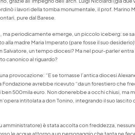
 grazie all’impegno dell’arch. Luigi Nicolardi (già due vo
dinò i lavori della tomba monumentale, il prof. Marino 
ntari, pure dal Barese.
a, ma periodicamente emerge, un piccolo iceberg: se sar
 alla madre Maria Imperato (pare fosse il suo desiderio)?
an Salvatore, un tempo diocesi? Ma nel pour-parler entra 
itto canonico al riguardo?
una provocazione: “E se tornasse l’antica diocesi Alexa
 la Fondazione avrebbe ricevuto “da un forestiero che fr
 ben 500mila euro. Non donerebbe a occhi chiusi, ma me
un’opera intitolata a don Tonino, integrando il suo lascito 
fu amministratore) è stata accolta con freddezza, nessuno
mosso le acque attorno a un personaggio che tanta ne fece