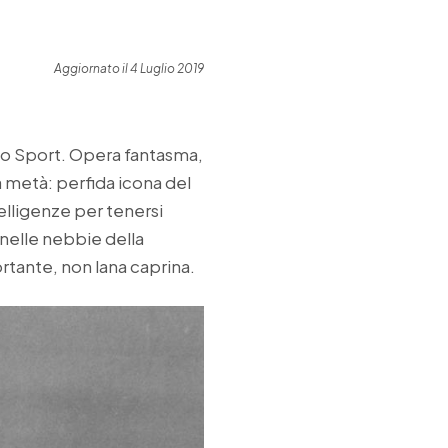
Aggiornato il 4 Luglio 2019
lo Sport. Opera fantasma,
 a metà: perfida icona del
telligenze per tenersi
e nelle nebbie della
rtante, non lana caprina.