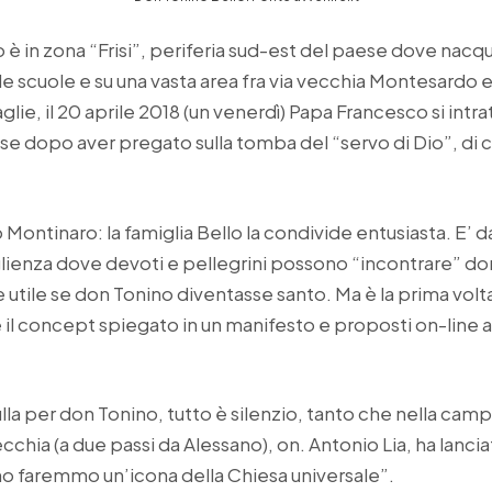
 è in zona “Frisi”, periferia sud-est del paese dove nacqu
 le scuole e su una vasta area fra via vecchia Montesardo e 
glie, il 20 aprile 2018 (un venerdì) Papa Francesco si int
e dopo aver pregato sulla tomba del “servo di Dio”, di cui 
Montinaro: la famiglia Bello la condivide entusiasta. E’ da
lienza dove devoti e pellegrini possono “incontrare” don
utile se don Tonino diventasse santo. Ma è la prima volta
 il concept spiegato in un manifesto e proposti on-line a
la per don Tonino, tutto è silenzio, tanto che nella ca
ecchia (a due passi da Alessano), on. Antonio Lia, ha lanc
ino faremmo un’icona della Chiesa universale”.