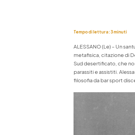
Tempo di lettura:
3
minuti
ALESSANO (Le) – Un santua
metafisica, citazione di D
Sud desertificato, che non
parassiti e assistiti. Ales
filosofia da bar sport di