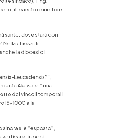
lte sindaco), l’ing.
Marzo, il maestro muratore
à santo, dove starà don
 Nella chiesa di
anche la diocesi di
nensis-Leucadensis?”,
equenta Alessano” una
tte dei vincoli temporali
col 5×1000 alla
 sinora si è “esposto”,
 vorticare, in ogni