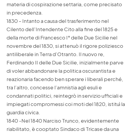
materia di cospirazione settaria, come precisato
in precedenza.
1830 – Intanto a causa del trasferimento nel
Cilento dell’Intendente Cito alla fine del 1825 e
della morte di Francesco I° delle Due Sicilie nel
novembre del 1830, si attenuò il rigore poliziesco
antiliberale in Terra d’Otranto. Il nuovo re,
Ferdinando II delle Due Sicilie, inizialmente parve
di voler abbandonare la politica oscurantista e
reazionaria facendo ben sperare i liberali perché,
tra l’altro, concesse l’amnistia agli esuli e
condannati politici, reintegrò in servizio ufficiali e
impiegati compromessi coi moti del 1820, istituì la
guardia civica.
1840 -Nel 1840 Narciso Trunco, evidentemente
riabilitato, è cooptato Sindaco di Tricase da una