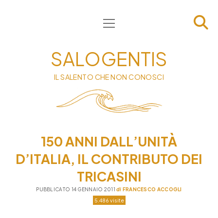
apri
HOME
menu
CHI SIAMO
SALOGENTIS
INFORMATIVA
IL SALENTO CHE NON CONOSCI
CONTATTI
PRIVACY & COOKIE POLICY
150 ANNI DALL’UNITÀ
D’ITALIA, IL CONTRIBUTO DEI
TRICASINI
PUBBLICATO 14 GENNAIO 2011
di
FRANCESCO ACCOGLI
5.486 visite