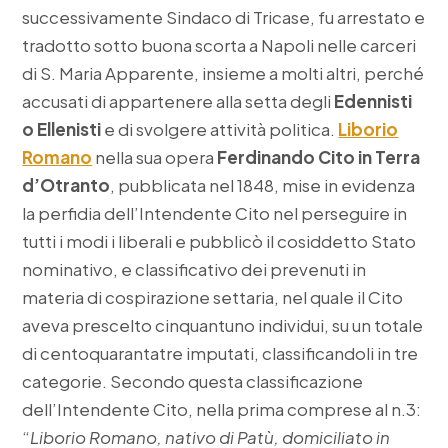
successivamente Sindaco di Tricase, fu arrestato e
tradotto sotto buona scorta a Napoli nelle carceri
di S. Maria Apparente, insieme a molti altri, perché
accusati di appartenere alla setta degli
Edennisti
o Ellenisti
e di svolgere attività politica.
Liborio
Romano
nella sua opera
Ferdinando Cito
in Terra
d’Otranto
, pubblicata nel 1848, mise in evidenza
la perfidia dell’Intendente Cito nel perseguire in
tutti i modi i liberali e pubblicò il cosiddetto Stato
nominativo, e classificativo dei prevenuti in
materia di cospirazione settaria, nel quale il Cito
aveva prescelto cinquantuno individui, su un totale
di centoquarantatre imputati, classificandoli in tre
categorie. Secondo questa classificazione
dell’Intendente Cito, nella prima comprese al n.3:
“
Liborio Romano, nativo di Patù, domiciliato in