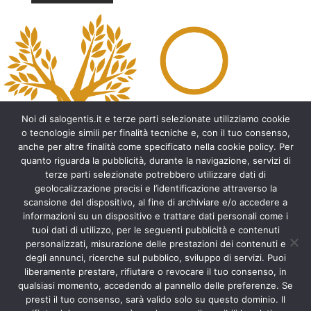
A
l
t
e
r
n
a
t
Noi di salogentis.it e terze parti selezionate utilizziamo cookie
i
o tecnologie simili per finalità tecniche e, con il tuo consenso,
v
anche per altre finalità come specificato nella cookie policy. Per
e
quanto riguarda la pubblicità, durante la navigazione, servizi di
:
Archeologia del Salento
terze parti selezionate potrebbero utilizzare dati di
geolocalizzazione precisi e l’identificazione attraverso la
Cripte e ambienti rupestri del Salento
scansione del dispositivo, al fine di archiviare e/o accedere a
Leggende del Salento
informazioni su un dispositivo e trattare dati personali come i
Tradizioni e folklore del Salento
tuoi dati di utilizzo, per le seguenti pubblicità e contenuti
Arte del Salento
personalizzati, misurazione delle prestazioni dei contenuti e
Personaggi illustri del Salento
degli annunci, ricerche sul pubblico, sviluppo di servizi. Puoi
liberamente prestare, rifiutare o revocare il tuo consenso, in
Aneddoti e curiosità sul Salento
qualsiasi momento, accedendo al pannello delle preferenze. Se
Libri del Salento
presti il tuo consenso, sarà valido solo su questo dominio. Il
Ricette tipiche del Salento