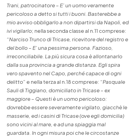
Trani, patrocinatore – E’ un uomo veramente
pericoloso a detto si tutti i buoni. Basterebbe a
mio avviso obbligarlo a non dipartirsi da Napoli, ed
ivi vigilarlo
; nella seconda classe al n.11 comprese:
“
Narciso Trunco di Tricase, ricevitore del registro e
del bollo – E’ una pessima persona. Fazioso,
irreconciliabile. La più sicura cosa è allontanarlo
dalla sua provincia a grande distanza. Egli spira
vero spavento nel Capo, perché capace di ogni
delitto
” e nella terza al n.18 comprese: “
Pasquale
Sauli di Tiggiano, domiciliato in Tricase – ex
maggiore – Questi è un uomo pericoloso:
dovrebbe essere severamente vigilato, giacchè le
masserie, ed i casini di Tricase (ove egli domicilia)
sono vicini al mare, e ad una spiaggia mal
guardata. In ogni misura poi che le circostanze