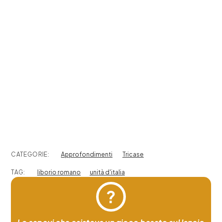
CATEGORIE:
Approfondimenti
Tricase
TAG:
liborio romano
unità d'italia
?