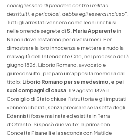
consigliassero di prendere contro i militari
destituiti, e pericolosi, debba egli esserci incluso
”.
Tutti gli arrestati vennero come leoni rinchiusi
nelle orrende segrete di
S. Maria Apparente
in
Napoli dove restarono per diversi mesi. Per
dimostrare la loro innocenza e mettere a nudo la
malvagità dell’Intendente Cito, nel processo del 3
giugno 1826, Liborio Romano, avvocato e
giureconsulto, preparò un’apposita memoria dal
titolo:
Liborio Romano per se medesimo, e pei
suoi compagni di causa
. Il 9 agosto 1826 il
Consiglio di Stato chiuse l’istruttoria e gli imputati
vennero liberati, senza precisare se la setta degli
Edennisti fosse mai nata ed esistita in Terra
d’Otranto. Si sposò due volte: la prima con
Concetta Pisanelli e la seconda con Matilde