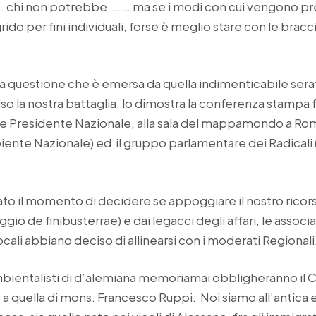
. chi non potrebbe……… ma se i modi con cui vengono prem
rido per fini individuali, forse è meglio stare con le brac
na questione che è emersa da quella indimenticabile serata
o la nostra battaglia, lo dimostra la conferenza stampa 
ce Presidente Nazionale, alla sala del mappamondo a Ro
ente Nazionale) ed il gruppo parlamentare dei Radicali (v
o il momento di decidere se appoggiare il nostro ricors
iaggio de finibusterrae) e dai legacci degli affari, le associ
ocali abbiano deciso di allinearsi con i moderati Regionali
mbientalisti di d’alemiana memoriamai obbligheranno il 
 a quella di mons. Francesco Ruppi. Noi siamo all’antica 