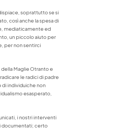
ispiace, soprattutto se si
gato, così anche la spesa di
te, mediaticamente ed
to, un piccolo aiuto per
e, per non sentirci
e della Maglie Otranto e
radicare le radici di padre
 di individuiche non
ividualismo esasperato,
icati, i nostri interventi
tti documentati; certo