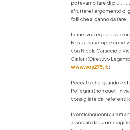
potevamo fare di più……….
sfruttare l’argomento di g
folli che si danno da fare.
Infine, vorrei precisare u
Nostra ha sempre condivis
con Nicola Caracciolo Vi
Ciafani (Direttivo Legambi
www.sos275.it
).
Peccato che quando è stat
Pellegrini (non quelli in v
consigliate dai referenti l
I venticinquenni canuti a
associare la sua immagine