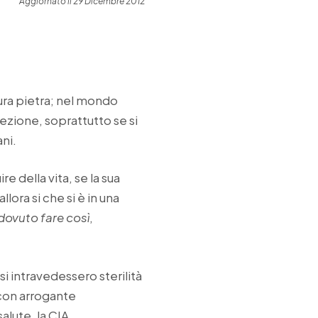
Aggiornato il 29 Dicembre 2012
dura pietra; nel mondo
ezione, soprattutto se si
ani.
re della vita, se la sua
llora si che si è in una
dovuto fare così
,
i intravedessero sterilità
 con arrogante
lute, la CIA,