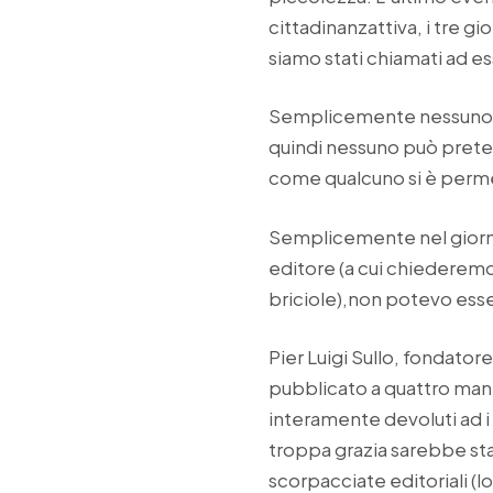
cittadinanzattiva, i tre g
siamo stati chiamati ad e
Semplicemente nessuno ci 
quindi nessuno può prete
come qualcuno si è perme
Semplicemente nel giorno 
editore (a cui chiederemo
briciole),non potevo esserc
Pier Luigi Sullo, fondator
pubblicato a quattro mani,
interamente devoluti ad i 
troppa grazia sarebbe sta
scorpacciate editoriali (l