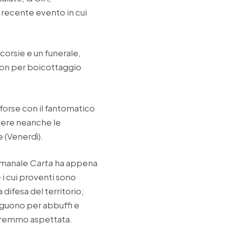
o recente evento in cui
corsie e un funerale,
non per boicottaggio
 forse con il fantomatico
edere neanche le
e (Venerdì).
timanale
Carta
ha appena
a
i cui proventi sono
difesa del territorio;
inguono per abbuffi e
 saremmo aspettata.