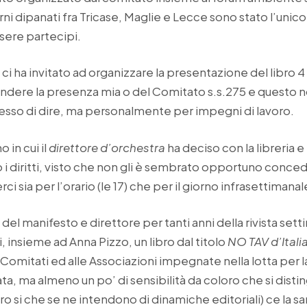
iorni dipanati fra Tricase, Maglie e Lecce sono stato l’unic
ssere partecipi.
ha invitato ad organizzare la presentazione del libro 4 
ndere la presenza mia o del Comitato s.s.275 e questo 
sso di dire, ma personalmente per impegni di lavoro.
in cui il
direttore d’orchestra
ha deciso con la libreria e
 i diritti, visto che non gli è sembrato opportuno conc
i sia per l’orario (le 17) che per il giorno infrasettimanal
e del manifesto e direttore per tanti anni della rivista set
 insieme ad Anna Pizzo, un libro dal titolo
NO TAV d’Itali
Comitati ed alle Associazioni impegnate nella lotta per la 
ta, ma almeno un po’ di sensibilità da coloro che si dist
oro si che se ne intendono di dinamiche editoriali) ce la