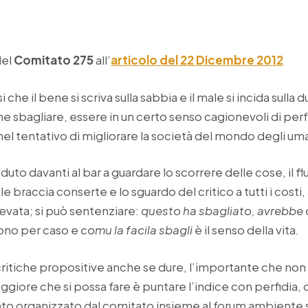
del
Comitato 275
all’
articolo del 22 Dicembre 2012
he il bene si scriva sulla sabbia e il male si incida sulla 
e sbagliare, essere in un certo senso cagionevoli di perf
a nel tentativo di migliorare la società del mondo degli um
uto davanti al bar a guardare lo scorrere delle cose, il flui
e braccia conserte e lo sguardo del critico a tutti i costi, a
evata; si può sentenziare:
questo ha sbagliato, avrebbe 
tono per caso e
comu la facila sbagli
è il senso della vita
.
itiche propositive anche se dure, l’importante che non s
eggiore che si possa fare è puntare l’indice con perfidia,
to organizzato dal comitato insieme al forum ambiente sa