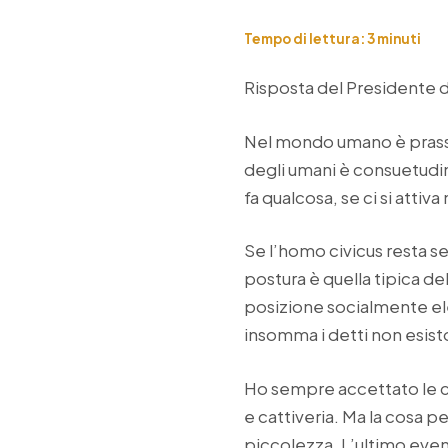
Tempo di lettura:
3
minuti
Risposta del Presidente 
Nel mondo umano è prassi c
degli umani è consuetudin
fa qualcosa, se ci si attiv
Se l’homo civicus resta sed
postura è quella tipica dell
posizione socialmente el
insomma i detti non esis
Ho sempre accettato le cr
e cattiveria. Ma la cosa p
piccolezza. L’ultimo even