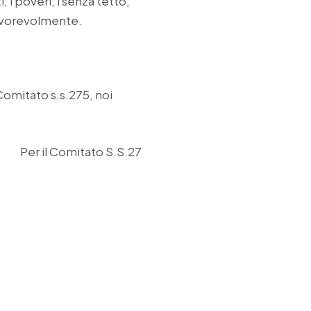
, i poveri, i senza tetto,
favorevolmente.
 Comitato s.s.275, noi
Per il Comitato S.S.27