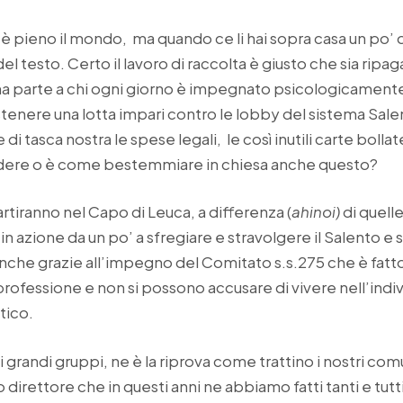
 è pieno il mondo, ma quando ce li hai sopra casa un po’ d
del testo. Certo il lavoro di raccolta è giusto che sia ripa
una parte a chi ogni giorno è impegnato psicologicamen
nere una lotta impari contro le lobby del sistema Salen
 tasca nostra le spese legali, le così inutili carte bollat
vedere o è come bestemmiare in chiesa anche questo?
rtiranno nel Capo di Leuca, a differenza (
ahinoi)
di quell
n azione da un po’ a sfregiare e stravolgere il Salento e s
nche grazie all’impegno del Comitato s.s.275 che è fatto
 professione e non si possono accusare di vivere nell’ind
tico.
 grandi gruppi, ne è la riprova come trattino i nostri comun
ro direttore che in questi anni ne abbiamo fatti tanti e tu