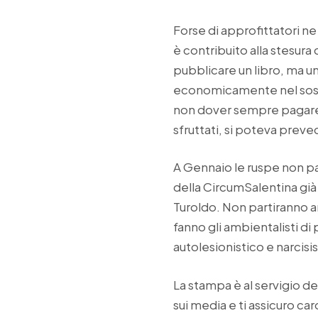
Forse di approfittatori ne
è contribuito alla stesura 
pubblicare un libro, ma 
economicamente nel soste
non dover sempre pagare di
sfruttati, si poteva pre
A Gennaio le ruspe non pa
della CircumSalentina già i
Turoldo. Non partiranno a
fanno gli ambientalisti di
autolesionistico e narcisis
La stampa è al servigio dei
sui media e ti assicuro ca