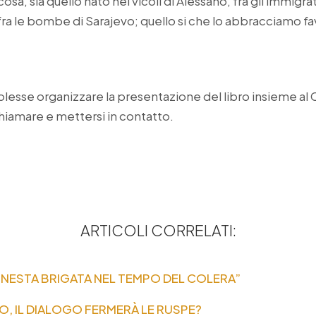
osa, sia quello nato nei vicoli di Alessano, fra gli immigrati
 fra le bombe di Sarajevo; quello si che lo abbracciamo 
 volesse organizzare la presentazione del libro insieme al
chiamare e mettersi in contatto.
ARTICOLI CORRELATI:
ONESTA BRIGATA NEL TEMPO DEL COLERA”
O, IL DIALOGO FERMERÀ LE RUSPE?