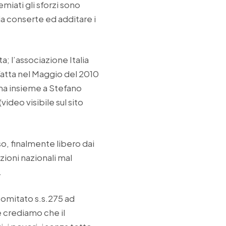
iati gli sforzi sono
cia conserte ed additare i
; l’associazione Italia
fatta nel Maggio del 2010
ma insieme a Stefano
ideo visibile sul sito
o, finalmente libero dai
azioni nazionali mal
.
Comitato s.s.275 ad
e crediamo che il