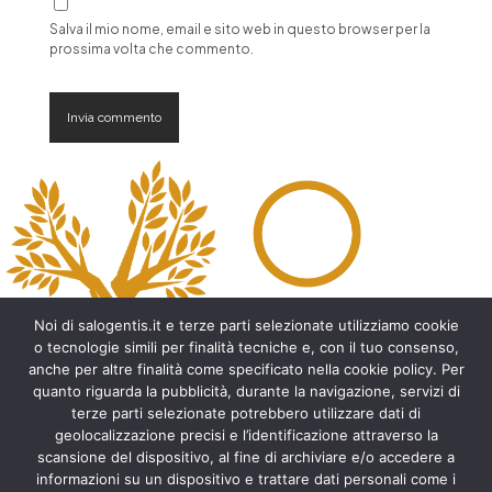
Salva il mio nome, email e sito web in questo browser per la
prossima volta che commento.
A
l
t
e
r
n
a
t
Noi di salogentis.it e terze parti selezionate utilizziamo cookie
i
o tecnologie simili per finalità tecniche e, con il tuo consenso,
v
anche per altre finalità come specificato nella cookie policy. Per
e
quanto riguarda la pubblicità, durante la navigazione, servizi di
:
Archeologia del Salento
terze parti selezionate potrebbero utilizzare dati di
geolocalizzazione precisi e l’identificazione attraverso la
Cripte e ambienti rupestri del Salento
scansione del dispositivo, al fine di archiviare e/o accedere a
Leggende del Salento
informazioni su un dispositivo e trattare dati personali come i