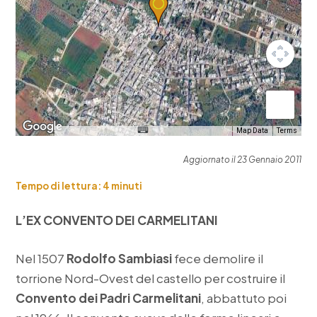
Map Data
Terms
Aggiornato il 23 Gennaio 2011
Tempo di lettura:
4
minuti
L’EX CONVENTO DEI CARMELITANI
Nel 1507
Rodolfo Sambiasi
fece demolire il
torrione Nord-Ovest del castello per costruire il
Convento dei Padri Carmelitani
, abbattuto poi