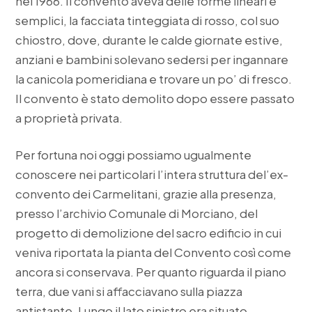
nel 1966. Il convento aveva delle forme lineari e
semplici, la facciata tinteggiata di rosso, col suo
chiostro, dove, durante le calde giornate estive,
anziani e bambini solevano sedersi per ingannare
la canicola pomeridiana e trovare un po’ di fresco.
Il convento è stato demolito dopo essere passato
a proprietà privata.
Per fortuna noi oggi possiamo ugualmente
conoscere nei particolari l’intera struttura del’ex-
convento dei Carmelitani, grazie alla presenza,
presso l’archivio Comunale di Morciano, del
progetto di demolizione del sacro edificio in cui
veniva riportata la pianta del Convento così come
ancora si conservava. Per quanto riguarda il piano
terra, due vani si affacciavano sulla piazza
antistante. Lungo il lato sinistro era situato