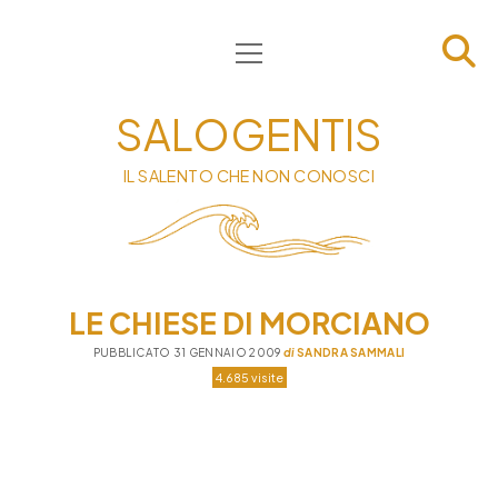
apri
HOME
menu
CHI SIAMO
SALOGENTIS
INFORMATIVA
IL SALENTO CHE NON CONOSCI
CONTATTI
PRIVACY & COOKIE POLICY
LE CHIESE DI MORCIANO
PUBBLICATO 31 GENNAIO 2009
di
SANDRA SAMMALI
4.685 visite