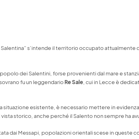
Salentina” s’intende il territorio occupato attualmente d
 popolo dei Salentini, forse provenienti dal mare e stanzi
ro sovrano fu un leggendario
Re Sale
, cui in Lecce è dedica
la situazione esistente, è necessario mettere in evidenz
 vista storico, anche perché il Salento non sempre ha av
tata dai Messapi, popolazioni orientali scese in queste c