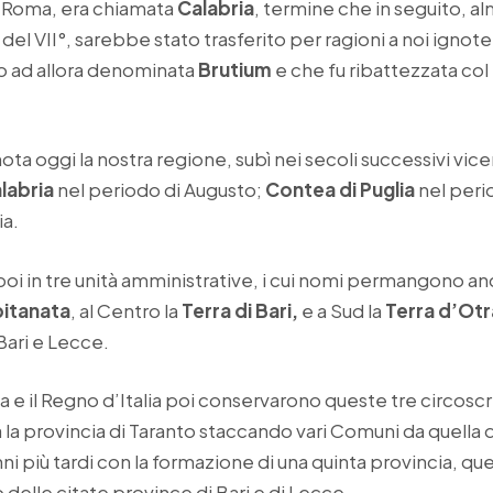
i Roma, era chiamata
Calabria
, termine che in seguito, al
o del VII°, sarebbe stato trasferito per ragioni a noi ignote
ino ad allora denominata
Brutium
e che fu ribattezzata co
ota oggi la nostra regione, subì nei secoli successivi vic
alabria
nel periodo di Augusto;
Contea di Puglia
nel per
ia.
a poi in tre unità amministrative, i cui nomi permangono a
itanata
, al Centro la
Terra di Bari,
e a Sud la
Terra d’Ot
Bari e Lecce.
 e il Regno d’Italia poi conservarono queste tre circoscr
ita la provincia di Taranto staccando vari Comuni da quella d
più tardi con la formazione di una quinta provincia, quell
o delle citate province di Bari e di Lecce.