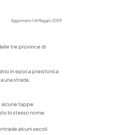
Aggiornato il 16 Maggio 2009
alle tre province di
atisi in epoca preistorica
ta una strada.
a alcune tappe
uto lo stesso nome.
ontrade alcuni secoli