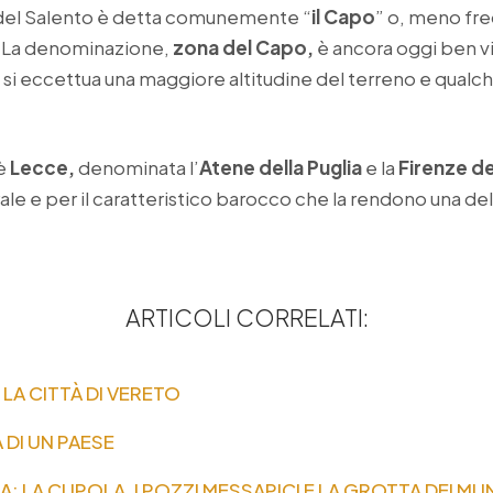
 del Salento è detta comunemente “
il Capo
” o, meno fr
 La denominazione,
zona
del Capo,
è ancora oggi ben vi
 si eccettua una maggiore altitudine del terreno e qualch
 è
Lecce,
denominata l’
Atene della Puglia
e la
Firenze d
le e per il caratteristico barocco che la rendono una delle
ARTICOLI CORRELATI:
LA CITTÀ DI VERETO
 DI UN PAESE
: LA CUPOLA, I POZZI MESSAPICI E LA GROTTA DEI M