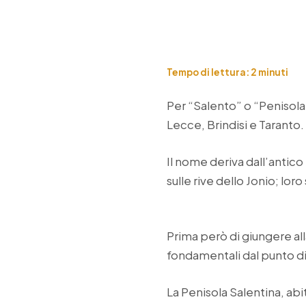
Tempo di lettura:
2
minuti
Per “Salento” o “Penisola 
Lecce, Brindisi e Taranto.
Il nome deriva dall’antico
sulle rive dello Jonio; lo
Prima però di giungere al
fondamentali dal punto di
La Penisola Salentina, abi