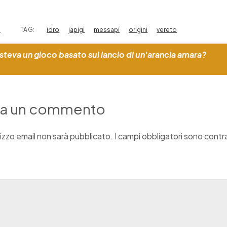
i
TAG:
idro
japigi
messapi
origini
vereto
steva un gioco basato sul lancio di un'arancia amara?
ia un commento
irizzo email non sarà pubblicato.
I campi obbligatori sono cont
o