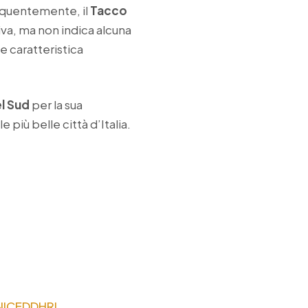
equentemente, il
Tacco
va, ma non indica alcuna
e caratteristica
el Sud
per la sua
 più belle città d’Italia.
UNICEDDHRI