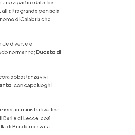
meno a partire dalla fine
, all’altra grande penisola
l nome di Calabria che
ende diverse e
iodo normanno;
Ducato di
ncora abbastanza vivi
ranto
, con capoluoghi
izioni amministrative fino
i Bari e di Lecce, così
a di Brindisi ricavata