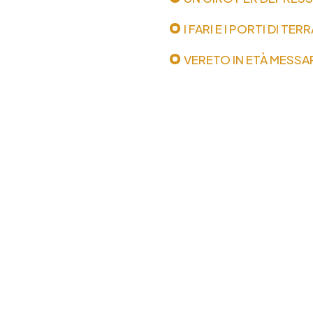
I FARI E I PORTI DI T
VERETO IN ETÀ MESSA