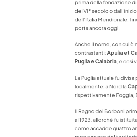
prima della fondazione d
del VI° secolo o dall’inizi
dell’Italia Meridionale, f
porta ancora oggi.
Anche il nome, con cui è n
contrastanti:
Apulia et C
Puglia e Calabria
, e così v
La Puglia attuale fu divis
localmente: a Nord la
Cap
rispettivamente Foggia, 
Il Regno dei Borboni prima
al 1923, allorché fu istitu
come accadde quattro anni 
pure a spese del territori