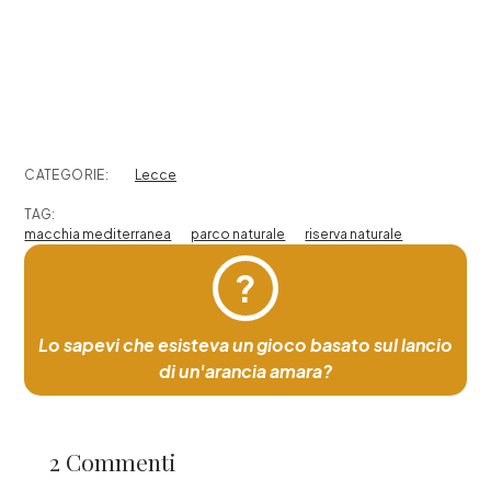
CATEGORIE:
Lecce
TAG:
macchia mediterranea
parco naturale
riserva naturale
?
Lo sapevi che esisteva un gioco basato sul lancio
di un'arancia amara?
2 Commenti