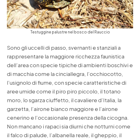
Testuggine palustre nel bosco del Rauccio
Sono gli uccelli di passo, svernanti e stanziali a
rappresentare la maggiore ricchezza faunistica
dell’area con specie tipiche di ambienti boschivi e
di macchia come la cinciallegra, l’occhiocotto,
l’usignolo di fiume, con specie caratteristiche di
aree umide come il piro piro piccolo, il totano
moro, lo sgarza ciuffetto, il cavaliere d’Italia, la
garzetta, l’airone bianco maggiore e l’airone
cenerino e l’occasionale presenza della cicogna.
Non mancano i rapaci sia diurni che notturni come
il falco di palude, l’albanella reale, il gheppio, il