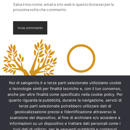
Salva il mio nome, email e sito web in questo browser per la
prossima volta che commento.
A
l
t
e
r
n
a
t
Noi di salogentis.it e terze parti selezionate utilizziamo cookie
i
o tecnologie simili per finalità tecniche e, con il tuo consenso,
v
anche per altre finalità come specificato nella cookie policy. Per
e
quanto riguarda la pubblicità, durante la navigazione, servizi di
:
Archeologia del Salento
terze parti selezionate potrebbero utilizzare dati di
geolocalizzazione precisi e l’identificazione attraverso la
Cripte e ambienti rupestri del Salento
scansione del dispositivo, al fine di archiviare e/o accedere a
Leggende del Salento
informazioni su un dispositivo e trattare dati personali come i
Tradizioni e folklore del Salento
tuoi dati di utilizzo, per le seguenti pubblicità e contenuti