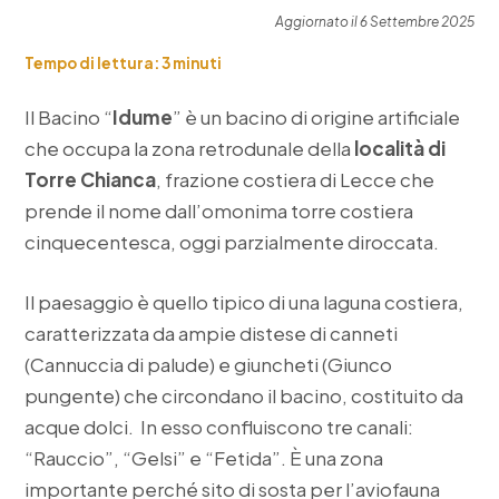
Aggiornato il 6 Settembre 2025
Tempo di lettura:
3
minuti
Il Bacino “
Idume
” è un bacino di origine artificiale
che occupa la zona retrodunale della
località di
Torre Chianca
, frazione costiera di Lecce che
prende il nome dall’omonima torre costiera
cinquecentesca, oggi parzialmente diroccata.
Il paesaggio è quello tipico di una laguna costiera,
caratterizzata da ampie distese di canneti
(Cannuccia di palude) e giuncheti (Giunco
pungente) che circondano il bacino, costituito da
acque dolci. In esso confluiscono tre canali:
“Rauccio”, “Gelsi” e “Fetida”. È una zona
importante perché sito di sosta per l’aviofauna