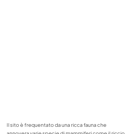
Il sito è frequentato da una ricca fauna che
annovera varie specie di mammiferi come il riccio,