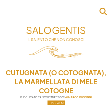
apri
HOME
menu
CHI SIAMO
SALOGENTIS
INFORMATIVA
IL SALENTO CHE NON CONOSCI
CONTATTI
PRIVACY & COOKIE POLICY
CUTUGNATA (O COTOGNATA),
LA MARMELLATA DI MELE
COTOGNE
PUBBLICATO 29 NOVEMBRE 2009
di
MARCO PICCINNI
11.292 visite