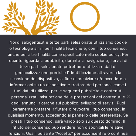
A
l
t
e
r
n
a
t
Noi di salogentis.it e terze parti selezionate utilizziamo cookie
i
o tecnologie simili per finalità tecniche e, con il tuo consenso,
v
anche per altre finalità come specificato nella cookie policy. Per
e
quanto riguarda la pubblicità, durante la navigazione, servizi di
:
Archeologia del Salento
terze parti selezionate potrebbero utilizzare dati di
geolocalizzazione precisi e l’identificazione attraverso la
Cripte e ambienti rupestri del Salento
scansione del dispositivo, al fine di archiviare e/o accedere a
Leggende del Salento
informazioni su un dispositivo e trattare dati personali come i
Tradizioni e folklore del Salento
tuoi dati di utilizzo, per le seguenti pubblicità e contenuti
Arte del Salento
personalizzati, misurazione delle prestazioni dei contenuti e
Personaggi illustri del Salento
degli annunci, ricerche sul pubblico, sviluppo di servizi. Puoi
liberamente prestare, rifiutare o revocare il tuo consenso, in
Aneddoti e curiosità sul Salento
qualsiasi momento, accedendo al pannello delle preferenze. Se
Libri del Salento
presti il tuo consenso, sarà valido solo su questo dominio. Il
Ricette tipiche del Salento
rifiuto del consenso può rendere non disponibili le relative
Accad(d)e in agosto nel Salento
funzioni. Usa il pulsante “Accetto” per acconsentire o continua