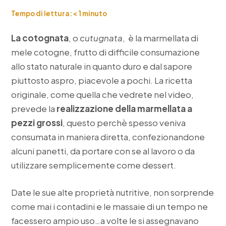
Tempo di lettura:
< 1
minuto
La cotognata
, o
cutugnata
, è la marmellata di
mele cotogne, frutto di difficile consumazione
allo stato naturale in quanto duro e dal sapore
piuttosto aspro, piacevole a pochi. La ricetta
originale, come quella che vedrete nel video,
prevede la
realizzazione della marmellata a
pezzi grossi
, questo perchè spesso veniva
consumata in maniera diretta, confezionandone
alcuni panetti, da portare con se al lavoro o da
utilizzare semplicemente come dessert.
Date le sue alte proprietà nutritive, non sorprende
come mai i contadini e le massaie di un tempo ne
facessero ampio uso…a volte le si assegnavano