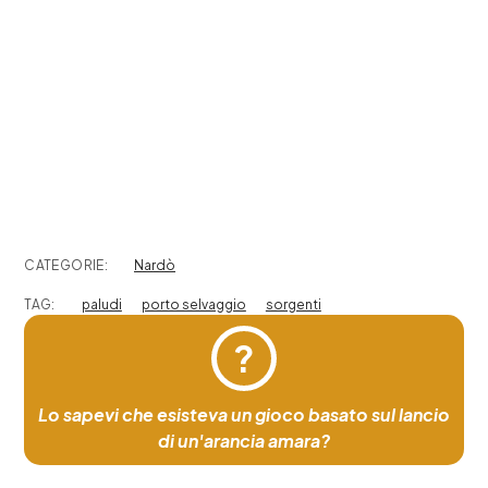
CATEGORIE:
Nardò
TAG:
paludi
porto selvaggio
sorgenti
?
Lo sapevi che esisteva un gioco basato sul lancio
di un'arancia amara?