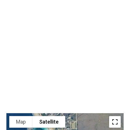
Map
Satellite