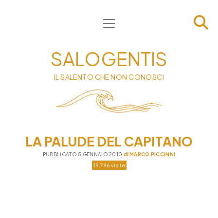
apri
HOME
menu
CHI SIAMO
SALOGENTIS
INFORMATIVA
IL SALENTO CHE NON CONOSCI
CONTATTI
PRIVACY & COOKIE POLICY
LA PALUDE DEL CAPITANO
PUBBLICATO 5 GENNAIO 2010
di
MARCO PICCINNI
19.796 visite