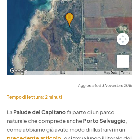
Map Data
Terms
Aggiornato il 3 Novembre 2015
Tempo di lettura:
2
minuti
La
Palude del Capitano
fa parte di un parco
naturale che comprede anche
Porto Selvaggio
,
come abbiamo già avuto modo di illustrarvi in un
precedente articolo,
e si trova lungo il litorale del