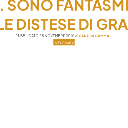
 … SONO FANTASM
LE DISTESE DI GR
PUBBLICATO 28 NOVEMBRE 2010
di
SANDRA SAMMALI
7.497 visite