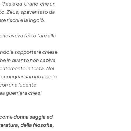
da Gea e da Urano che un
ato. Zeus, spaventato da
e rischi e la ingoiò.
che aveva fatto fare alla
otendole sopportare chiese
rdine in quanto non capiva
olentemente in testa. Nel
i sconquassarono il cielo
 con una lucente
ea guerriera che si
e come
donna saggia ed
teratura, della filosofia,