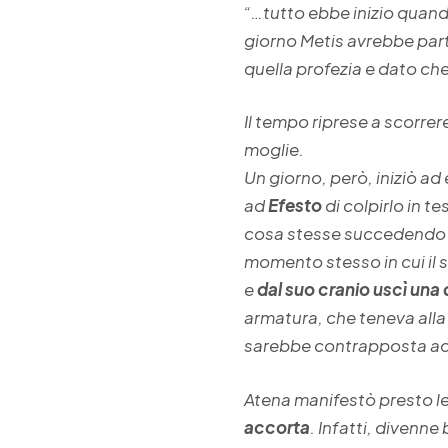
“…tutto ebbe inizio quan
giorno Metis avrebbe part
quella profezia e dato che 
Il tempo riprese a scorrer
moglie.
Un giorno, però, iniziò ad
ad
Efesto
di colpirlo in t
cosa stesse succedendo ma 
momento stesso in cui il s
e
dal suo cranio uscì una
armatura, che teneva alla
sarebbe contrapposta a
Atena manifestò presto l
accorta
. Infatti, divenn