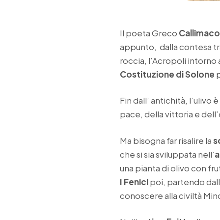
Il poeta Greco
Callimac
appunto, dalla contesa tr
roccia, l’Acropoli intorno
Costituzione di Solone
p
Fin dall’ antichità, l’uli
pace, della vittoria e dell
Ma bisogna far risalire la
s
che si sia sviluppata nell’
a
una pianta di olivo con fru
I Fenici
poi, partendo dall
conoscere alla civiltà Min