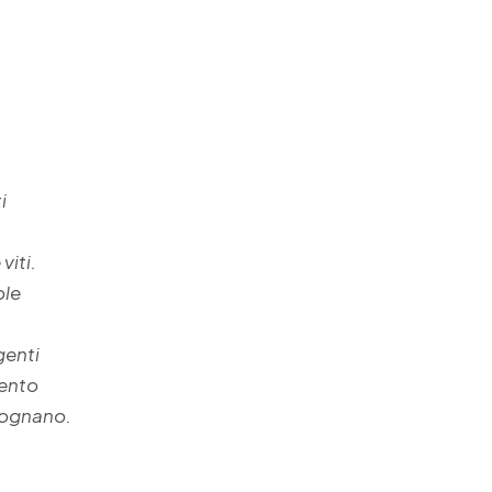
i
 viti.
ole
genti
lento
sognano.