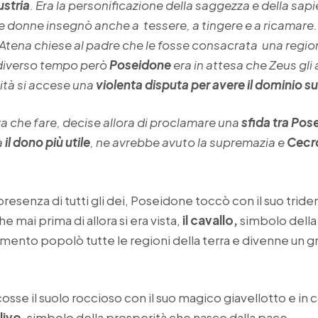
ustria
. Era la personificazione della saggezza e della sapie
e donne insegnò anche a tessere, a tingere e a ricamare.
Atena chiese al padre che le fosse consacrata una regione
 diverso tempo però
Poseidone
era in attesa che Zeus gl
nità si accese una
violenta disputa per avere il dominio su
 che fare, decise allora di proclamare una
sfida tra Pos
à
il dono più utile
, ne avrebbe avuto la supremazia e
Cecr
 presenza di tutti gli dei, Poseidone toccò con il suo triden
e mai prima di allora si era vista,
il cavallo,
simbolo della 
ento popolò tutte le regioni della terra e divenne un gra
osse il suolo roccioso con il suo magico giavellotto e in 
livo
, simbolo della prosperità che nasce dalla pace.