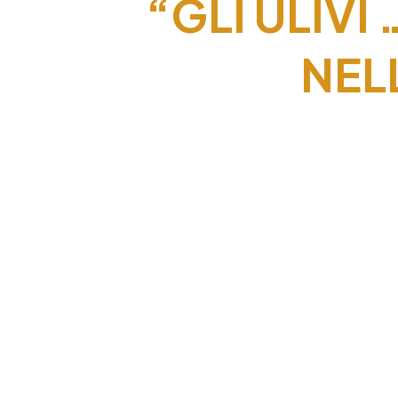
“GLI ULIVI
NEL