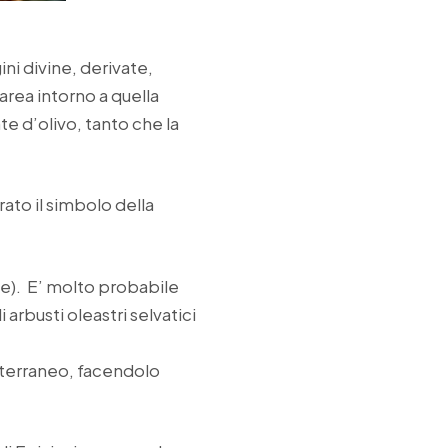
gini divine, derivate,
rea intorno a quella
te d’olivo, tanto che la
rato il simbolo della
me). E’ molto probabile
 arbusti oleastri selvatici
iterraneo, facendolo