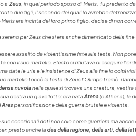
do a
Zeus
, in quel periodo sposo di Metis, fu predetto 
orito due figli, il secondo dei quali lo avrebbe detronizz
Metis era incinta del loro primo figlio, decise di non correr
e sereno per Zeus che si era anche dimenticato della fine 
 essere assalito da violentissime fitte alla testa. Non p
esta con il suo martello. Efesto si rifiutava di eseguire l’o
date le urla e le insistenze di Zeus alla fine lo colpì vi
uo martello toccò la testa di Zeus l’Olimpo tremò, i lamp
 densa nuvola
nella quale si trovava una creatura, vestita
 sua destra un giavellotto: era nata
Atena
(o Athena), la d
d
Ares
personificazione della guerra brutale e violenta.
e sue eccezionali doti non solo come guerriera ma anch
e ben presto anche la
dea della ragione, della arti, della let