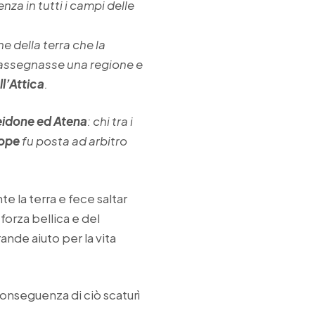
nza in tutti i campi delle
 della terra che la
i assegnasse una regione e
ll’Attica
.
eidone ed Atena
: chi tra i
ope
fu posta ad arbitro
te la terra e fece saltar
forza bellica e del
nde aiuto per la vita
conseguenza di ciò scaturì