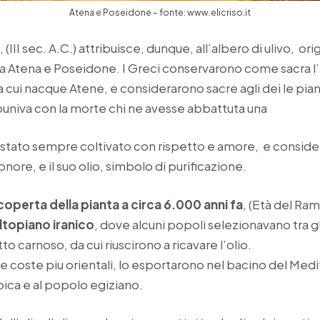
Atena e Poseidone – fonte: www.elicriso.it
o
, (III sec. A.C.) attribuisce, dunque, all’albero di ulivo, ori
a Atena e Poseidone. I Greci conservarono come sacra l’a
 a cui nacque Atene, e considerarono sacre agli dei le pian
univa con la morte chi ne avesse abbattuta una
vo è stato sempre coltivato con rispetto e amore, e conside
’onore, e il suo olio, simbolo di purificazione.
coperta della pianta a circa 6.000 anni fa
, (Età del Ra
ltopiano iranico
, dove alcuni popoli selezionavano tra gli
tto carnoso, da cui riuscirono a ricavare l’olio.
e coste piu orientali, lo esportarono nel bacino del Med
oica e al popolo egiziano.