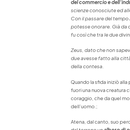
del commercio e dell’ind
scienze conosciute ed all
Con il passare del tempo 
potesse onorare. Già da
fu così che tra le due divi
Zeus, dato che non sapeva
due avesse fatto alla citt
della contesa.
Quando la sfida iniziò alla
fuori una nuova creatura ch
coraggio, che da quel mom
dell’uomo.;
Atena, dal canto, suo perc
dal terreno un
albero di o