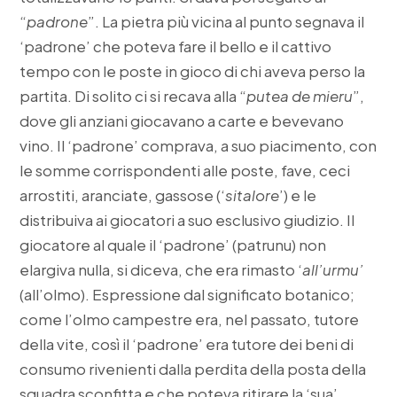
“
padrone
”. La pietra più vicina al punto segnava il
‘padrone’ che poteva fare il bello e il cattivo
tempo con le poste in gioco di chi aveva perso la
partita. Di solito ci si recava alla “
putea de mieru
”,
dove gli anziani giocavano a carte e bevevano
vino. Il ‘padrone’ comprava, a suo piacimento, con
le somme corrispondenti alle poste, fave, ceci
arrostiti, aranciate, gassose (‘
sitalore
’) e le
distribuiva ai giocatori a suo esclusivo giudizio. Il
giocatore al quale il ‘padrone’ (patrunu) non
elargiva nulla, si diceva, che era rimasto ‘
all’urmu’
(all’olmo). Espressione dal significato botanico;
come l’olmo campestre era, nel passato, tutore
della vite, così il ‘padrone’ era tutore dei beni di
consumo rivenienti dalla perdita della posta della
squadra sconfitta e che poteva ritirare la ‘sua’