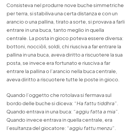
Consisteva nel produrre nove buche simmetriche
per terra, si stabiliva una certa distanza e con un
arancio o una pallina, tirato a sorte, si provava a farli
entrare in una buca, tanto meglio in quella
centrale. La posta in gioco poteva essere diversa:
bottoni, nocciòli, soldi, chi riusciva a far entrare la
pallina in una buca, aveva diritto a riscuotere la sua
posta, se invece era fortunato e riusciva a far
entrare la pallina o l’arancio nella buca centrale,
aveva diritto a riscuotere tutte le poste in gioco.
Quando l’oggetto che rotolava si fermava sul
bordo delle buche si diceva: “
Ha fattu tiddhra
”.
Quando entrava in una buca: “
aggiu fatta a mia
”.
Quando invece entrava in quella centrale, era
l’esultanza del giocatore: “
aggiu fattu menzu
”.