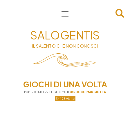
apri
HOME
menu
CHI SIAMO
SALOGENTIS
INFORMATIVA
IL SALENTO CHE NON CONOSCI
CONTATTI
PRIVACY & COOKIE POLICY
GIOCHI DI UNA VOLTA
PUBBLICATO 22 LUGLIO 2011
di
ROCCO MARGIOTTA
34.195 visite