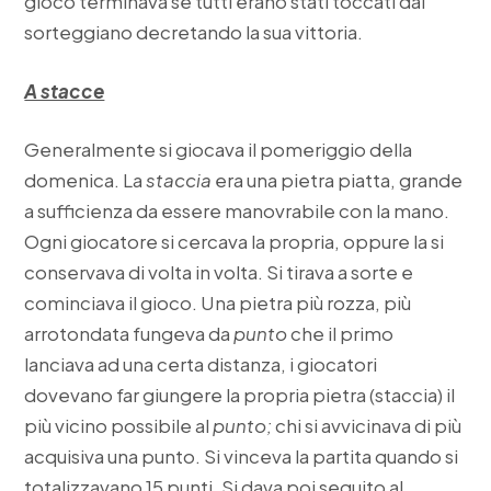
gioco terminava se tutti erano stati toccati dal
sorteggiano decretando la sua vittoria.
A stacce
Generalmente si giocava il pomeriggio della
domenica. La
staccia
era una pietra piatta, grande
a sufficienza da essere manovrabile con la mano.
Ogni giocatore si cercava la propria, oppure la si
conservava di volta in volta. Si tirava a sorte e
cominciava il gioco. Una pietra più rozza, più
arrotondata fungeva da
punto
che il primo
lanciava ad una certa distanza, i giocatori
dovevano far giungere la propria pietra (staccia) il
più vicino possibile al
punto;
chi si avvicinava di più
acquisiva una punto. Si vinceva la partita quando si
totalizzavano 15 punti. Si dava poi seguito al