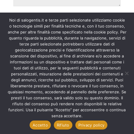
Nome*
Noi di salogentis.it e terze parti selezionate utilizziamo cookie
o tecnologie simili per finalità tecniche e, con il tuo consenso,
anche per altre finalità come specificato nella cookie policy. Per
quanto riguarda la pubblicità, durante la navigazione, servizi di
terze parti selezionate potrebbero utilizzare dati di
Email*
geolocalizzazione precisi e l’identificazione attraverso la
scansione del dispositivo, al fine di archiviare e/o accedere a
informazioni su un dispositivo e trattare dati personali come i
tuoi dati di utilizzo, per le seguenti pubblicità e contenuti
personalizzati, misurazione delle prestazioni dei contenuti e
Sito web
degli annunci, ricerche sul pubblico, sviluppo di servizi. Puoi
liberamente prestare, rifiutare o revocare il tuo consenso, in
qualsiasi momento, accedendo al pannello delle preferenze. Se
presti il tuo consenso, sarà valido solo su questo dominio. Il
rifiuto del consenso può rendere non disponibili le relative
Salva il mio nome, email e sito web in questo browser per la
funzioni. Usa il pulsante “Accetto” per acconsentire o continua
prossima volta che commento.
senza accettare.
Accetto
Rifiuto
Privacy policy
Scorri
in