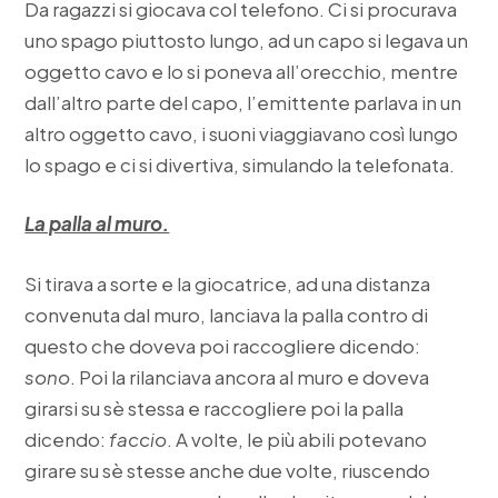
Da ragazzi si giocava col telefono. Ci si procurava
uno spago piuttosto lungo, ad un capo si legava un
oggetto cavo e lo si poneva all’orecchio, mentre
dall’altro parte del capo, l’emittente parlava in un
altro oggetto cavo, i suoni viaggiavano così lungo
lo spago e ci si divertiva, simulando la telefonata.
La palla al muro.
Si tirava a sorte e la giocatrice, ad una distanza
convenuta dal muro, lanciava la palla contro di
questo che doveva poi raccogliere dicendo:
sono
. Poi la rilanciava ancora al muro e doveva
girarsi su sè stessa e raccogliere poi la palla
dicendo:
faccio
. A volte, le più abili potevano
girare su sè stesse anche due volte, riuscendo