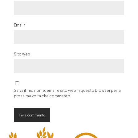
Email*
Sito web
Salva il mio nome, email e sito web in questo browser per la
prossima volta che commento.
A
l