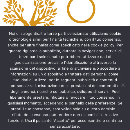
t
e
r
n
a
t
Noi di salogentis.it e terze parti selezionate utilizziamo cookie
i
o tecnologie simili per finalità tecniche e, con il tuo consenso,
v
anche per altre finalità come specificato nella cookie policy. Per
e
quanto riguarda la pubblicità, durante la navigazione, servizi di
:
Archeologia del Salento
terze parti selezionate potrebbero utilizzare dati di
geolocalizzazione precisi e l’identificazione attraverso la
Cripte e ambienti rupestri del Salento
scansione del dispositivo, al fine di archiviare e/o accedere a
Leggende del Salento
informazioni su un dispositivo e trattare dati personali come i
Tradizioni e folklore del Salento
tuoi dati di utilizzo, per le seguenti pubblicità e contenuti
Arte del Salento
personalizzati, misurazione delle prestazioni dei contenuti e
Personaggi illustri del Salento
degli annunci, ricerche sul pubblico, sviluppo di servizi. Puoi
liberamente prestare, rifiutare o revocare il tuo consenso, in
Aneddoti e curiosità sul Salento
qualsiasi momento, accedendo al pannello delle preferenze. Se
Libri del Salento
presti il tuo consenso, sarà valido solo su questo dominio. Il
Ricette tipiche del Salento
rifiuto del consenso può rendere non disponibili le relative
Accad(d)e in agosto nel Salento
funzioni. Usa il pulsante “Accetto” per acconsentire o continua
Itinerari del Salento
senza accettare.