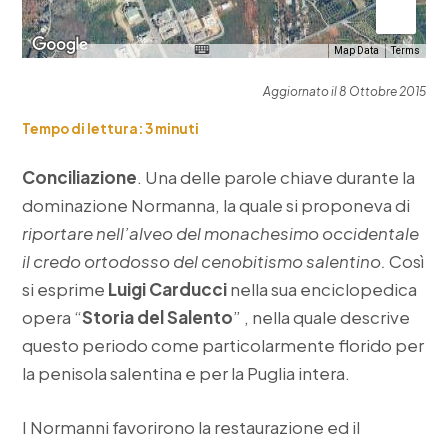
Map Data
Terms
Aggiornato il 8 Ottobre 2015
Tempo di lettura:
3
minuti
Conciliazione
. Una delle parole chiave durante la
dominazione Normanna, la quale si proponeva di
riportare nell’alveo del monachesimo occidentale
il credo ortodosso del cenobitismo salentino.
Così
si esprime
Luigi Carducci
nella sua enciclopedica
opera “
Storia del Salento
” , nella quale descrive
questo periodo come particolarmente florido per
la penisola salentina e per la Puglia intera.
I Normanni favorirono la restaurazione ed il