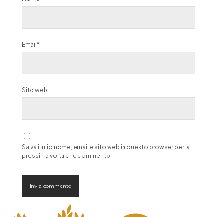
Email*
Sito web
Salva il mio nome, email e sito web in questo browser per la
prossima volta che commento.
A