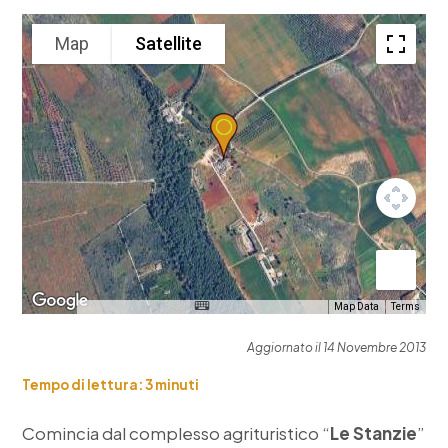
Map
Satellite
Map Data
Terms
Aggiornato il 14 Novembre 2013
Tempo di lettura:
3
minuti
Comincia dal complesso agrituristico “
Le Stanzie
”