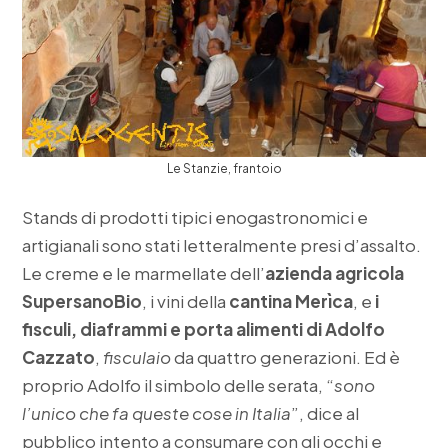
Le Stanzie, frantoio
Stands di prodotti tipici enogastronomici e
artigianali sono stati letteralmente presi d’assalto.
Le creme e le marmellate dell’
azienda agricola
SupersanoBio
, i vini della
cantina Merìca
, e
i
fisculi, diaframmi e porta alimenti di Adolfo
Cazzato
,
fisculaio
da quattro generazioni. Ed è
proprio Adolfo il simbolo delle serata, “
sono
l’unico che fa queste cose in Italia
”, dice al
pubblico intento a consumare con gli occhi e