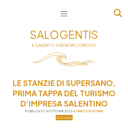
apri
HOME
menu
CHI SIAMO
SALOGENTIS
INFORMATIVA
IL SALENTO CHE NON CONOSCI
CONTATTI
PRIVACY & COOKIE POLICY
LE STANZIE DI SUPERSANO,
PRIMA TAPPA DEL TURISMO
D’IMPRESA SALENTINO
PUBBLICATO 14 OTTOBRE 2013
di
MARCO PICCINNI
6.111 visite