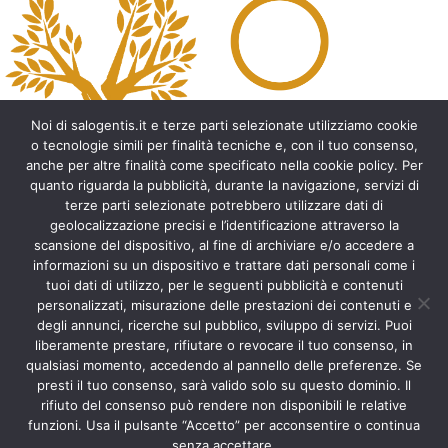
l
t
e
r
n
a
t
Noi di salogentis.it e terze parti selezionate utilizziamo cookie
i
o tecnologie simili per finalità tecniche e, con il tuo consenso,
v
anche per altre finalità come specificato nella cookie policy. Per
e
quanto riguarda la pubblicità, durante la navigazione, servizi di
:
Archeologia del Salento
terze parti selezionate potrebbero utilizzare dati di
geolocalizzazione precisi e l’identificazione attraverso la
Cripte e ambienti rupestri del Salento
scansione del dispositivo, al fine di archiviare e/o accedere a
Leggende del Salento
informazioni su un dispositivo e trattare dati personali come i
Tradizioni e folklore del Salento
tuoi dati di utilizzo, per le seguenti pubblicità e contenuti
Arte del Salento
personalizzati, misurazione delle prestazioni dei contenuti e
Personaggi illustri del Salento
degli annunci, ricerche sul pubblico, sviluppo di servizi. Puoi
liberamente prestare, rifiutare o revocare il tuo consenso, in
Aneddoti e curiosità sul Salento
qualsiasi momento, accedendo al pannello delle preferenze. Se
Libri del Salento
presti il tuo consenso, sarà valido solo su questo dominio. Il
Ricette tipiche del Salento
rifiuto del consenso può rendere non disponibili le relative
Accad(d)e in agosto nel Salento
funzioni. Usa il pulsante “Accetto” per acconsentire o continua
Itinerari del Salento
senza accettare.