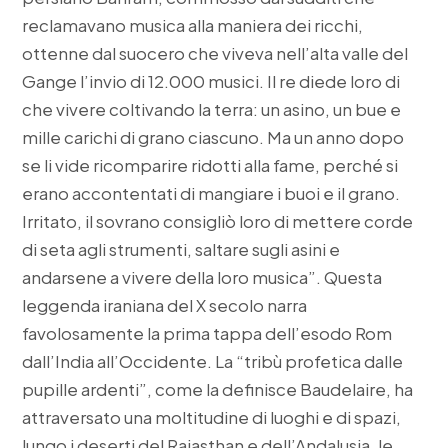
reclamavano musica alla maniera dei ricchi,
ottenne dal suocero che viveva nell’alta valle del
Gange l’invio di 12.000 musici. Il re diede loro di
che vivere coltivando la terra: un asino, un bue e
mille carichi di grano ciascuno. Ma un anno dopo
se li vide ricomparire ridotti alla fame, perché si
erano accontentati di mangiare i buoi e il grano.
Irritato, il sovrano consigliò loro di mettere corde
di seta agli strumenti, saltare sugli asini e
andarsene a vivere della loro musica”. Questa
leggenda iraniana del X secolo narra
favolosamente la prima tappa dell’esodo Rom
dall’India all’Occidente. La “tribù profetica dalle
pupille ardenti”, come la definisce Baudelaire, ha
attraversato una moltitudine di luoghi e di spazi,
lungo i deserti del Rajasthan e dell’Andalusia, le