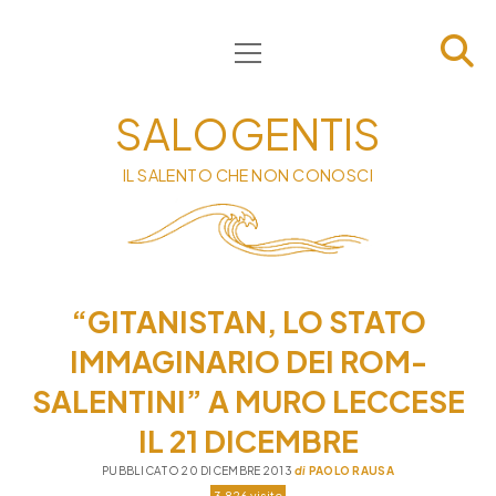
apri
HOME
menu
CHI SIAMO
SALOGENTIS
INFORMATIVA
IL SALENTO CHE NON CONOSCI
CONTATTI
PRIVACY & COOKIE POLICY
“GITANISTAN, LO STATO
IMMAGINARIO DEI ROM-
SALENTINI” A MURO LECCESE
IL 21 DICEMBRE
PUBBLICATO 20 DICEMBRE 2013
di
PAOLO RAUSA
3.826 visite