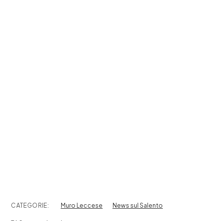
CATEGORIE:
Muro Leccese
News sul Salento