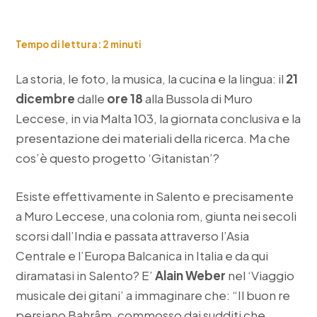
Tempo di lettura:
2
minuti
La storia, le foto, la musica, la cucina e la lingua: il
21
dicembre
dalle
ore 18
alla Bussola di Muro
Leccese, in via Malta 103, la giornata conclusiva e la
presentazione dei materiali della ricerca. Ma che
cos’è questo progetto ‘Gitanistan’?
Esiste effettivamente in Salento e precisamente
a Muro Leccese, una colonia rom, giunta nei secoli
scorsi dall’India e passata attraverso l’Asia
Centrale e l’Europa Balcanica in Italia e da qui
diramatasi in Salento? E’
Alain Weber
nel ‘Viaggio
musicale dei gitani’ a immaginare che: “Il buon re
persiano Bahrâm, commosso dai sudditi che