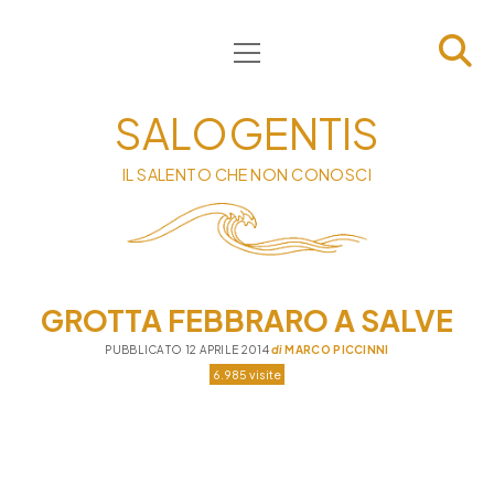
apri
HOME
menu
CHI SIAMO
SALOGENTIS
INFORMATIVA
IL SALENTO CHE NON CONOSCI
CONTATTI
PRIVACY & COOKIE POLICY
GROTTA FEBBRARO A SALVE
PUBBLICATO 12 APRILE 2014
di
MARCO PICCINNI
6.985 visite