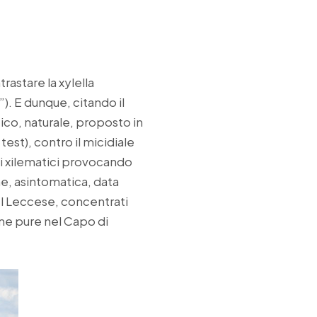
rastare la xylella
”). E dunque, citando il
ico, naturale, proposto in
st), contro il micidiale
si xilematici provocando
ne, asintomatica, data
del Leccese, concentrati
arme pure nel Capo di