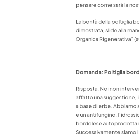
pensare come sarà la nostr
La bontà della poltiglia b
dimostrata, slide alla ma
Organica Rigenerativa” (s
Domanda: Poltiglia bord
Risposta. Noi non interven
affatto una suggestione, 
a base di erbe. Abbiamo s
e un antifungino, l’idrossi
bordolese autoprodotta no
Successivamente siamo int