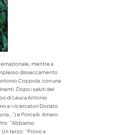
ternazionale, mentre a
“complesso disseccamento
. Antonio Coppola, con una
nenti. Dopo i saluti del
po di Leuca Antonio
mo e i ricercatori Donato
oria…”) e Porcelli. Amaro
altro: “Abbiamo
. Un terzo: “Provo a