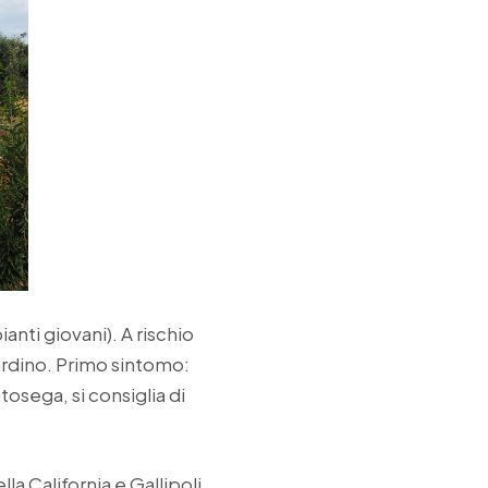
ianti giovani). A rischio
iardino. Primo sintomo:
osega, si consiglia di
la California e Gallipoli