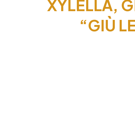
XYLELLA, G
“GIÙ LE