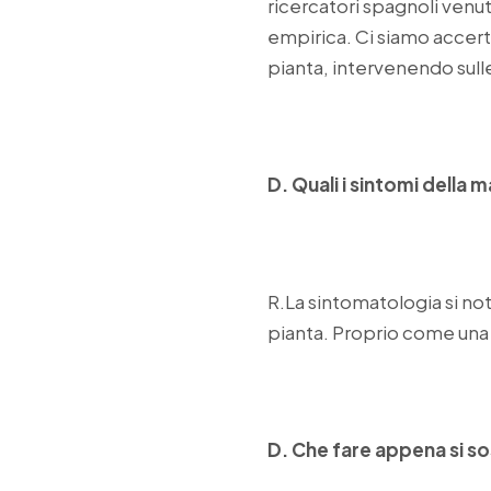
ricercatori spagnoli venu
empirica. Ci siamo accert
pianta, intervenendo sulle
D. Quali i sintomi della m
R.La sintomatologia si nota
pianta. Proprio come una v
D. Che fare appena si s