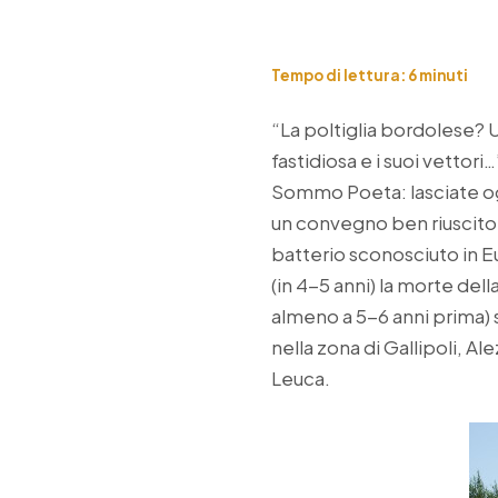
Tempo di lettura:
6
minuti
“La poltiglia bordolese? U
fastidiosa e i suoi vettor
Sommo Poeta: lasciate ogn
un convegno ben riuscito 
batterio sconosciuto in E
(in 4-5 anni) la morte del
almeno a 5-6 anni prima) s
nella zona di Gallipoli, Al
Leuca.