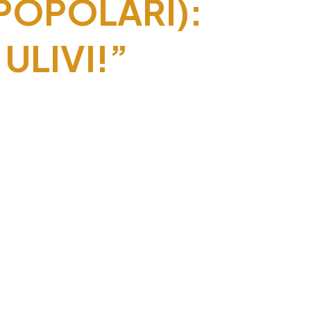
 POPOLARI):
 ULIVI!”