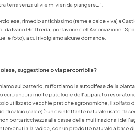
a terra senza ulivi e mi vien da piangere…”.
ordolese, rimedio antichissimo (rame e calce viva) a Cast
no, da Ivano Gioffreda, portavoce dell’Associazione “Spaz
ue le foto), a cui rivolgiamo alcune domande.
olese, suggestione o via percorribile?
iamo sul batterio, rafforziamo le autodifese della pianta
io curo ancora molte patologie dell’apparato respiratorio
olo utilizzato vecchie pratiche agronomiche, il solfato d
do di calcio (calce) è un disinfettante naturale usato da se
n porta ricchezza alle casse delle multinazionali dell’
ervenuti alla radice, con un prodotto naturale a base di 