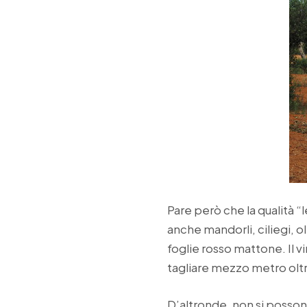
Pare però che la qualità “l
anche mandorli, ciliegi, o
foglie rosso mattone. Il v
tagliare mezzo metro oltr
D’altronde, non si possono 