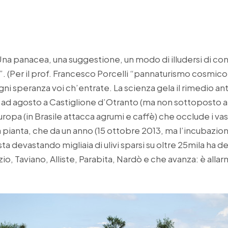
na panacea, una suggestione, un modo di illudersi di cont
i…”. (Per il prof. Francesco Porcelli “pannaturismo cosmico
i speranza voi ch’entrate. La scienza gela il rimedio ant
ad agosto a Castiglione d’Otranto (ma non sottoposto a te
uropa (in Brasile attacca agrumi e caffè) che occlude i va
la pianta, che da un anno (15 ottobre 2013, ma l’incubazio
ta devastando migliaia di ulivi sparsi su oltre 25mila ha 
ezio, Taviano, Alliste, Parabita, Nardò e che avanza: è all