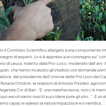
o il Comitato Scientifico allargato a una componente in
convegno di esperti. Lo si è appreso a un convegno sul 
iano di Leuca, indetto dalla Pro-Loco, moderato dall’avv
cupati, che hanno incalzato gli studiosi con domande perti
atore, del presidente dell’Unione delle Pro Loco del Ca
Rosaria Ottobre, le relazioni di Antonio Pizzileo, agrono
 Vegetale Cnr di Bari: “E’ una malattia nuova, non c’è mem
o secoli siamo riusciti a uccidere pure gli ulivi…”. E un 
siamo capaci e adesso la natura impazzisce e si vendica…”