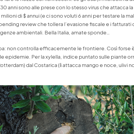
130 anni sono alle prese con lo stesso virus che attacca la
milioni di $ annui (e ci sono voluti 6 anni per testare la ma
spending review che tollera l’evasione fiscale e i fatturati 
ergenze ambientali. Bella Italia, amate sponde…
a: non controlla efficacemente le frontiere. Così forse 
le epidemie. Per la xylella, indice puntato sulle piante or
Rotterdam) dal Costarica (lì attacca mango e noce, ulivi n