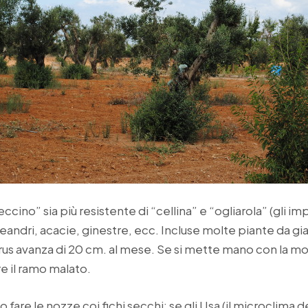
eccino” sia più resistente di “cellina” e “ogliarola” (gli imp
leandri, acacie, ginestre, ecc. Incluse molte piante da g
irus avanza di 20 cm. al mese. Se si mette mano con la mot
e il ramo malato.
fare le nozze coi fichi secchi: se gli Usa (il microclima del