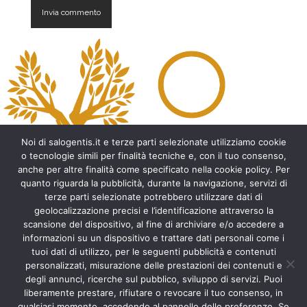
A
l
t
e
r
n
a
t
Noi di salogentis.it e terze parti selezionate utilizziamo cookie
i
o tecnologie simili per finalità tecniche e, con il tuo consenso,
v
anche per altre finalità come specificato nella cookie policy. Per
e
quanto riguarda la pubblicità, durante la navigazione, servizi di
:
Archeologia del Salento
terze parti selezionate potrebbero utilizzare dati di
geolocalizzazione precisi e l’identificazione attraverso la
Cripte e ambienti rupestri del Salento
scansione del dispositivo, al fine di archiviare e/o accedere a
Leggende del Salento
informazioni su un dispositivo e trattare dati personali come i
Tradizioni e folklore del Salento
tuoi dati di utilizzo, per le seguenti pubblicità e contenuti
Arte del Salento
personalizzati, misurazione delle prestazioni dei contenuti e
Personaggi illustri del Salento
degli annunci, ricerche sul pubblico, sviluppo di servizi. Puoi
liberamente prestare, rifiutare o revocare il tuo consenso, in
Aneddoti e curiosità sul Salento
qualsiasi momento, accedendo al pannello delle preferenze. Se