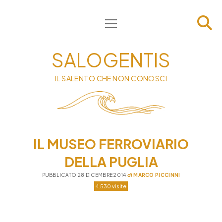
apri
HOME
menu
CHI SIAMO
SALOGENTIS
INFORMATIVA
IL SALENTO CHE NON CONOSCI
CONTATTI
PRIVACY & COOKIE POLICY
IL MUSEO FERROVIARIO
DELLA PUGLIA
PUBBLICATO 28 DICEMBRE 2014
di
MARCO PICCINNI
4.530 visite