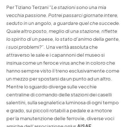
Per Tiziano Terzani
“Le stazioni sono una mia
vecchia passione. Potrei passarci giornate intere,
seduto in un angolo, a guardare quel che succede.
Quale altro posto, meglio di una stazione, riflette
lo spirito di un paese, lo stato d’animo della gente,
i suoi problemi?”.
Una verità assoluta che
attraverso le sale e i capannoni del museo si
insinua come un feroce virus anche in coloro che
hanno sempre visto il treno esclusivamente come
un mezzo per spostarsi da un punto ad un altro.
Mentre lo sguardo diverge sulle vecchie
centraline di comando delle stazioni dei caselli
salentini, sulla segnaletica luminosa di ogni tempo
e grado, sui piccoli rotabili a pedale e a motore
per la manutenzione delle ferrovie, diverse voci
amiche dell’associazione onlus
AISAF