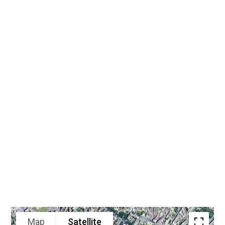
Map
Satellite