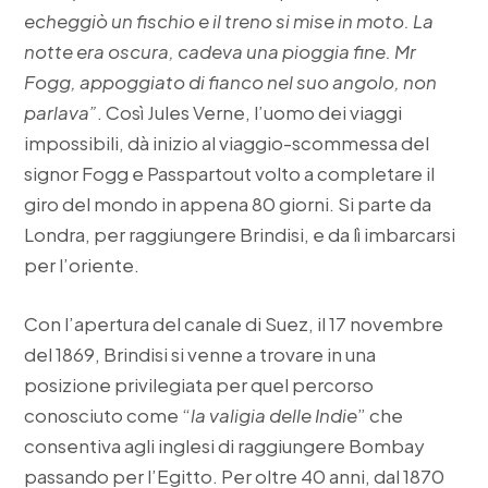
echeggiò un fischio e il treno si mise in moto. La
notte era oscura, cadeva una pioggia fine. Mr
Fogg, appoggiato di fianco nel suo angolo, non
parlava”
. Così Jules Verne, l’uomo dei viaggi
impossibili, dà inizio al viaggio-scommessa del
signor Fogg e Passpartout volto a completare il
giro del mondo in appena 80 giorni. Si parte da
Londra, per raggiungere Brindisi, e da lì imbarcarsi
per l’oriente.
Con l’apertura del canale di Suez, il 17 novembre
del 1869, Brindisi si venne a trovare in una
posizione privilegiata per quel percorso
conosciuto come “
la valigia delle Indie
” che
consentiva agli inglesi di raggiungere Bombay
passando per l’Egitto. Per oltre 40 anni, dal 1870