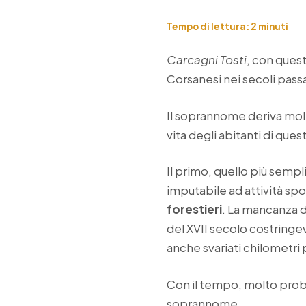
Tempo di lettura:
2
minuti
Carcagni Tosti
, con ques
Corsanesi nei secoli passa
Il soprannome deriva mo
vita degli abitanti di ques
Il primo, quello più semp
imputabile ad attività spo
forestieri
. La mancanza d
del XVII secolo costringev
anche svariati chilometri 
Con il tempo, molto proba
soprannome.