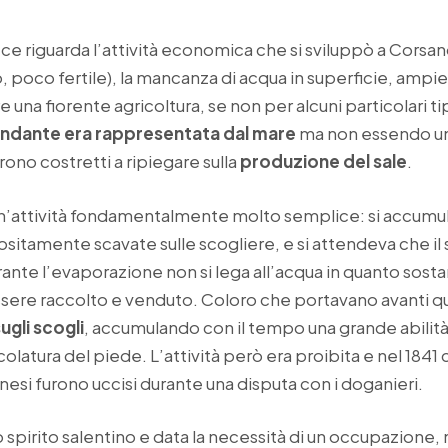
e riguarda l’attività economica che si sviluppò a Corsa
co, poco fertile), la mancanza di acqua in superficie, amp
 una fiorente agricoltura, se non per alcuni particolari tip
ndante era rappresentata dal mare
ma non essendo u
rono costretti a ripiegare sulla
produzione del sale
.
un’attività fondamentalmente molto semplice: si accumul
sitamente scavate sulle scogliere, e si attendeva che il 
rante l’evaporazione non si lega all’acqua in quanto sost
sere raccolto e venduto. Coloro che portavano avanti qu
ugli scogli
, accumulando con il tempo una grande abilità
latura del piede. L’attività però era proibita e nel 1841 c
anesi furono uccisi durante una disputa con i doganieri.
spirito salentino e data la necessità di un occupazione,