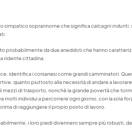
to simpatico soprannome che significa
calcagni induriti
,
ti.
lto probabilmente da due aneddoti che hanno caratteri
ta ridente cittadina.
lice, identifica i corsanesi come grandi camminatori. Qu
rtive, quanto piuttosto alla necessità di andare a lavorare
i mezzi di trasporto, nonchè la grande povertà che torme
a molti individui a percorrere ogni giorno, con la sola f
prima di raggiungere il propio posto di lavoro.
bilmente, i loro piedi divennero sempre più robusti, da c