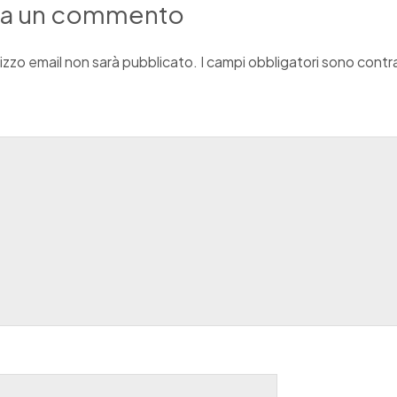
ia un commento
irizzo email non sarà pubblicato.
I campi obbligatori sono cont
o