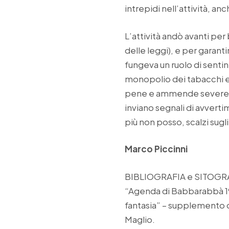
intrepidi nell’attività, a
L’attività andò avanti per
delle leggi), e per garanti
fungeva un ruolo di sentin
monopolio dei tabacchi er
pene e ammende severe. C
inviano segnali di avvert
più non posso, scalzi sugl
Marco Piccinni
BIBLIOGRAFIA e SITOGR
“Agenda di Babbarabbà 199
fantasia” – supplemento d
Maglio.