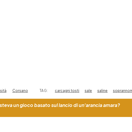
sità
Corsano
TAG:
carcagni tosti
sale
saline
sopranno
steva un gioco basato sul lancio di un'arancia amara?