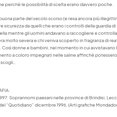
nche perchè le possibilità di scelta erano davvero poche.
 buona parte del secolo scorso (e resa ancora più illegitt
re sicurezza da quelli che erano i controlli della guardia di
ella mentre gli uomini andavano a raccogliere e controllare
a molto severa e chi veniva scoperto in fragranza di rea
osì donne e bambini, nel momento in cui avvistavano le
imento a coloro impegnati nelle saline affinchè potesse
i scogli…
AFIA:
7. Soprannomi paesani nelle province di Brindisi, Lecce 
el “Quotidiano” dicembre 1996, (Arti grafiche Mondadori