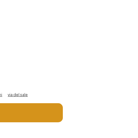
mi
via del sale