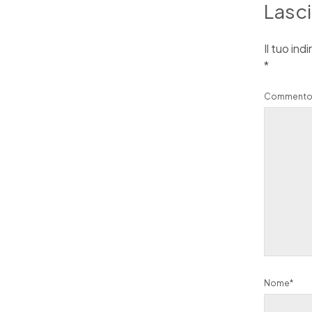
Lasc
Il tuo ind
*
Comment
Nome*