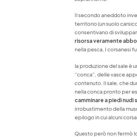
Il secondo aneddoto invec
territorio (un suolo carsi
consentivano di sviluppare
risorsa veramente abbo
nella pesca, I corsanesi fu
la produzione del sale è 
“conca”, delle vasce appo
contenuto. Il sale, che du
nella conca pronto per es
camminare a piedi nudi s
irrobustimento della musco
epilogo in cui alcuni cors
Questo però non fermò lo 