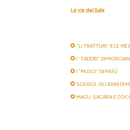
Le vie del Sale
“LI TRATTURI” E LE VIE
I “TADDEI” DI MORCIA
I “MUSCI” DI PATÙ
SCIUSCI, GLI ASINI D
MACU, SACÀRA E ZOCC