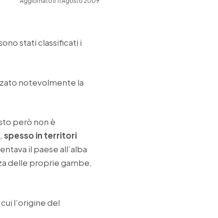
Aggiornato il 11 Agosto 2009
 sono stati classificati i
zzato notevolmente la
esto però non è
,
spesso in territori
ntava il paese all’alba
orza delle proprie gambe,
ui l’origine del