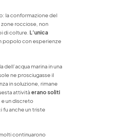
no: la conformazione del
ie zone rocciose, non
i di colture.
L’unica
n popolo con esperienze
a dell’acqua marina in una
sole ne prosciugasse il
anza in soluzione, rimane
esta attività
erano soliti
 e un discreto
i fu anche un triste
 molti continuarono