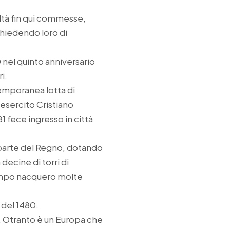
eltà fin qui commesse,
chiedendo loro di
0 nel quinto anniversario
i.
temporanea lotta di
’esercito Cristiano
 fece ingresso in città
a parte del Regno, dotando
 decine di torri di
tempo nacquero molte
 del 1480.
i. Otranto è un Europa che