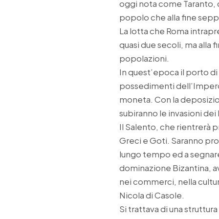
oggi nota come Taranto, 
popolo che alla fine sepp
La lotta che Roma intrapr
quasi due secoli, ma alla 
popolazioni.
In quest’epoca il porto di
possedimenti dell’Impero
moneta. Con la deposizi
subiranno le invasioni dei 
Il Salento, che rientrerà 
Greci e Goti. Saranno prop
lungo tempo ed a segnare 
dominazione Bizantina, avv
nei commerci, nella cultur
Nicola di Casole.
Si trattava di una struttur