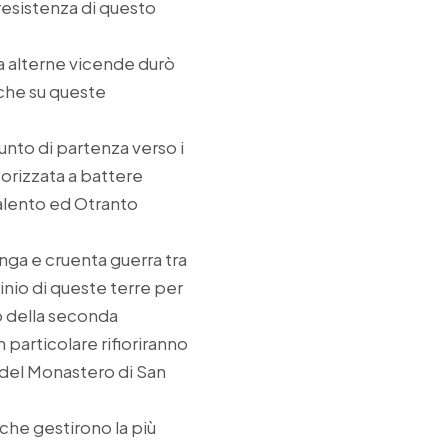
resistenza di questo
ra alterne vicende durò
nche su queste
punto di partenza verso i
orizzata a battere
Salento ed Otranto
unga e cruenta guerra tra
minio di queste terre per
so della seconda
 particolare rifioriranno
o del Monastero di San
, che gestirono la più