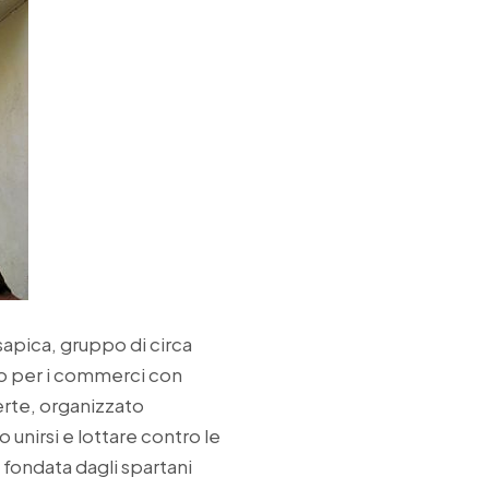
apica, gruppo di circa
anto per i commerci con
erte, organizzato
nirsi e lottare contro le
a fondata dagli spartani