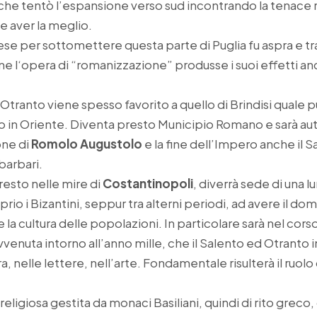
che tentò l’espansione verso sud incontrando la tenace 
e aver la meglio.
ese per sottomettere questa parte di Puglia fu aspra e t
fine l‘opera di “romanizzazione” produsse i suoi effetti a
 Otranto viene spesso favorito a quello di Brindisi quale 
 in Oriente. Diventa presto Municipio Romano e sarà aut
one di
Romolo Augustolo
e la fine dell’Impero anche il 
barbari.
presto nelle mire di
Costantinopoli
, diverrà sede di una l
rio i Bizantini, seppur tra alterni periodi, ad avere il do
la cultura delle popolazioni. In particolare sarà nel cor
enuta intorno all’anno mille, che il Salento ed Otranto in
a, nelle lettere, nell’arte. Fondamentale risulterà il ruol
a religiosa gestita da monaci Basiliani, quindi di rito greco