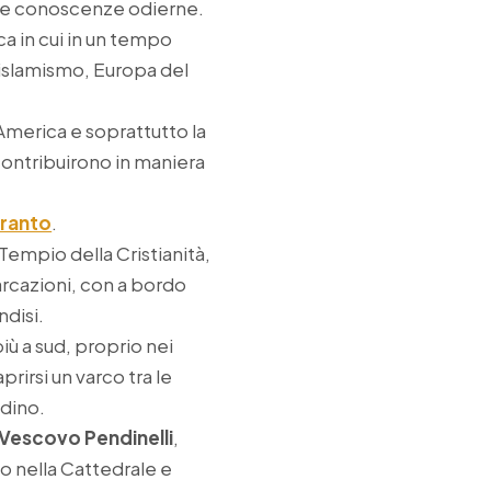
n le conoscenze odierne.
a in cui in un tempo
 islamismo, Europa del
America e soprattutto la
ontribuirono in maniera
Otranto
.
l Tempio della Cristianità,
arcazioni, con a bordo
ndisi.
iù a sud, proprio nei
rirsi un varco tra le
adino.
Vescovo Pendinelli
,
io nella Cattedrale e