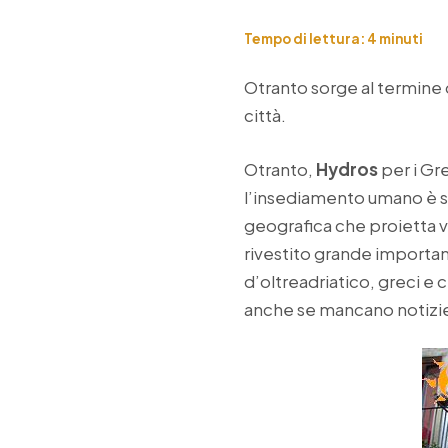
Tempo di lettura:
4
minuti
Otranto sorge al termine d
città.
Otranto,
Hydros
per i Gr
l’insediamento umano è sta
geografica che proietta 
rivestito grande importanza
d’oltreadriatico, greci e 
anche se mancano notizie 