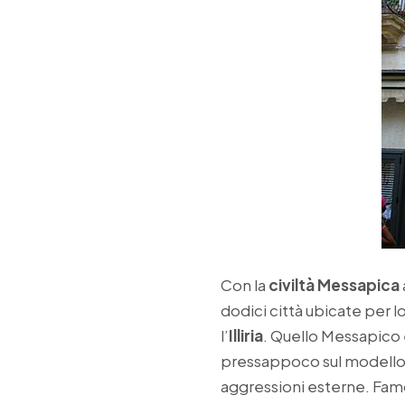
Con la
civiltà Messapica
dodici città ubicate per l
l’
Illiria
. Quello Messapico 
pressappoco sul modello g
aggressioni esterne. Famos