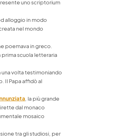
 presente uno scriptorium
 ed alloggio in modo
 creata nel mondo
 che poemava in greco.
prima scuola letteraria
a una volta testimoniando
. Il Papa affidò al
nnunziata
, la più grande
e dirette dal monaco
onumentale mosaico
one tra gli studiosi, per