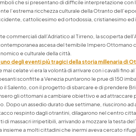
imboli che si presentano di difficile interpretazione co
nte l’estrema ricchezza culturale della Otranto dell’epoc
occidente, cattolicesimo ed ortodossia, cristianesimo ed
e commerciali dall’Adriatico al Tirreno, la scoperta dell’
a contemporanea ascesa del temibile Impero Ottomano c
nomico e culturale della città.
uno degli eventi più tragici della storia millenaria di 
e mai celate vi era la volontà di arrivare con i cavalli fino a
pesanti sconfitte a Venezia puntarono le prue di 150 imb
so il Salento, con il progetto di sbarcare e di prendere Bri
nsero gli ottomani a cambiare obiettivo e ad attraccare p
nto. Dopo un assedio durato due settimane, riuscirono ad ap
acco respinto dagli otrantini, dilagarono nel centro citt
 di massacri irripetibili, arrivando a mozzare la testa del
 insieme a molti cittadini che inermi aveva cercato rifug