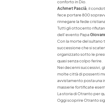
conforto in Dio.
Achmet Pascià
, il condo
fece portare 800 sopravvis
rinnegare la fede cristian
Tutti gli ottocento rifiut
dell’evento Papa
Giovann
Con la morte del sultano 
successione che si scatenò
organizzato sotto le pres
quasi senza colpo ferire.
Nei decenni successivi, g
molte città di possenti m
avvistamento posta una i
masserie fortificate esem
La storia di Otranto per q
Oggi scoprire Otranto sign