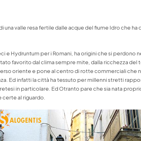
i una valle resa fertile dalle acque del fiume Idro che ha 
eci e Hydruntum per i Romani, ha origini che si perdono n
to favorito dal clima sempre mite, dalla ricchezza del te
verso oriente e pone al centro di rotte commerciali che
. Ed infatti la città ha tessuto per millenni stretti rapport
cretesi in particolare. Ed Otranto pare che sia nata prop
certe al riguardo.