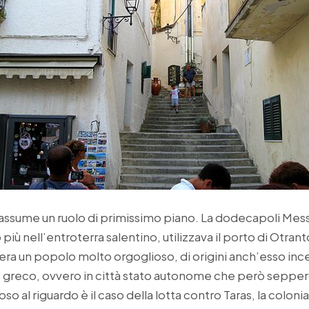
assume un ruolo di primissimo piano. La dodecapoli Mess
o più nell’entroterra salentino, utilizzava il porto di Otr
era un popolo molto orgoglioso, di origini anch’esso inc
reco, ovvero in città stato autonome che però seppero u
o al riguardo è il caso della lotta contro Taras, la coloni