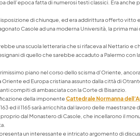
a dell’epoca fatta di numerosi testi classici. Era anche
 disposizione di chiunque, ed era addirittura offerto vitto
ragonato Casole ad una moderna Università, la prima mai
rebbe una scuola letteraria che si rifaceva al Nettario e
signani di quello che sarebbe accaduto a Palermo con la 
rimissimo piano nel corso dello scisma d’Oriente, ancor
a Oriente ed Europa cristiana assunto dalla città di Otranto
anti compiti di ambasciata con la Corte di Bisanzio.
ificazione della imponente
Cattedrale Normanna dell’A
l 1163 ed il 1165 sarà arricchita dal lavoro delle maestranz
proprio dal Monastero di Casole, che incellarono il m
ta.
resenta un interessante e intricato argomento di discussi