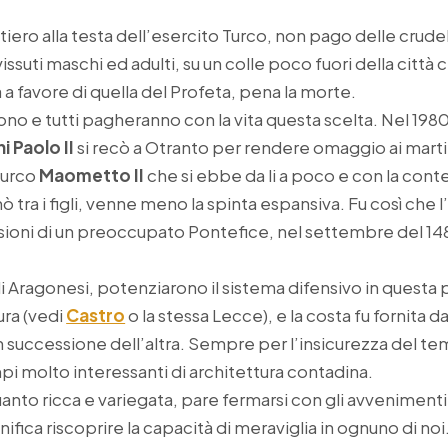
ttiero alla testa dell’esercito Turco, non pago delle crud
suti maschi ed adulti, su un colle poco fuori della città 
a a favore di quella del Profeta, pena la morte.
arono e tutti pagheranno con la vita questa scelta. Nel 198
i Paolo II
si recò a Otranto per rendere omaggio ai martir
turco
Maometto II
che si ebbe da li a poco e con la con
 tra i figli, venne meno la spinta espansiva. Fu così che l
sioni di un preoccupato Pontefice, nel settembre del 1481
li Aragonesi, potenziarono il sistema difensivo in quest
ura (vedi
Castro
o la stessa Lecce), e la costa fu fornita da
n successione dell’altra. Sempre per l’insicurezza del 
pi molto interessanti di architettura contadina.
uanto ricca e variegata, pare fermarsi con gli avvenimenti
ifica riscoprire la capacità di meraviglia in ognuno di no