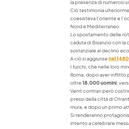
la presenza di numerosi s
Ciò testimonia ulteriorme
coesisteva l’oriente e l’
Nord e Mediterraneo.
Lo spostamento delle rott
caduta di Bisanzio con l
sostanziale al declino eco
A ciò si aggiunse
nel 1480 
I turchi, che nelle loro mir
Roma, dopo aver inflitto 
oltre
18.000 uomini
, ver
Venti contrari però costri
pressi della città di Otra
mura, e dopo un primo att
Si renderanno protagonisti
intento a celebrare messa