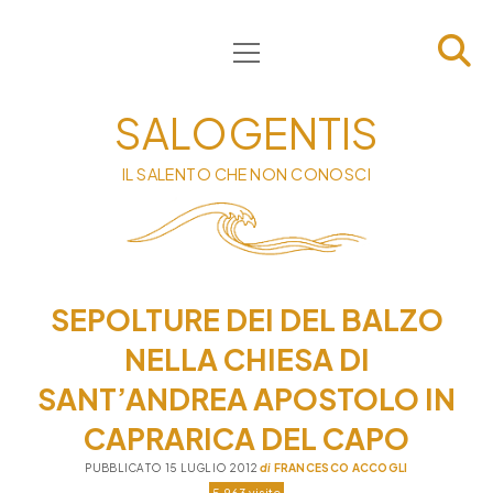
apri
HOME
menu
CHI SIAMO
SALOGENTIS
INFORMATIVA
IL SALENTO CHE NON CONOSCI
CONTATTI
PRIVACY & COOKIE POLICY
SEPOLTURE DEI DEL BALZO
NELLA CHIESA DI
SANT’ANDREA APOSTOLO IN
CAPRARICA DEL CAPO
PUBBLICATO 15 LUGLIO 2012
di
FRANCESCO ACCOGLI
5.963 visite