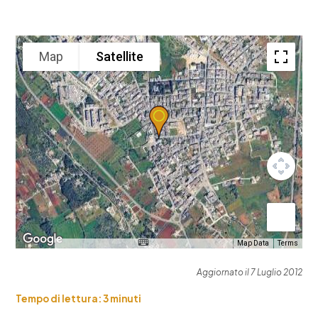
Map
Satellite
Map Data
Terms
Aggiornato il 7 Luglio 2012
Tempo di lettura:
3
minuti