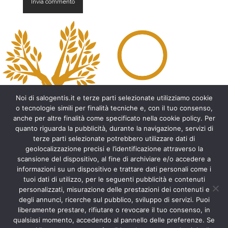
A
l
t
e
r
n
a
t
Noi di salogentis.it e terze parti selezionate utilizziamo cookie
i
o tecnologie simili per finalità tecniche e, con il tuo consenso,
v
anche per altre finalità come specificato nella cookie policy. Per
e
quanto riguarda la pubblicità, durante la navigazione, servizi di
:
Archeologia del Salento
terze parti selezionate potrebbero utilizzare dati di
geolocalizzazione precisi e l’identificazione attraverso la
Cripte e ambienti rupestri del Salento
scansione del dispositivo, al fine di archiviare e/o accedere a
Leggende del Salento
informazioni su un dispositivo e trattare dati personali come i
Tradizioni e folklore del Salento
tuoi dati di utilizzo, per le seguenti pubblicità e contenuti
Arte del Salento
personalizzati, misurazione delle prestazioni dei contenuti e
Personaggi illustri del Salento
degli annunci, ricerche sul pubblico, sviluppo di servizi. Puoi
liberamente prestare, rifiutare o revocare il tuo consenso, in
Aneddoti e curiosità sul Salento
qualsiasi momento, accedendo al pannello delle preferenze. Se
Libri del Salento