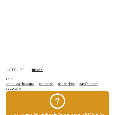
CATEGORIE:
Tricase
TAG:
caprarica del capo
del balzo
san andrea
sant'andrea
sepolture
?
Lo sapevi che molte delle abitazioni di Otranto