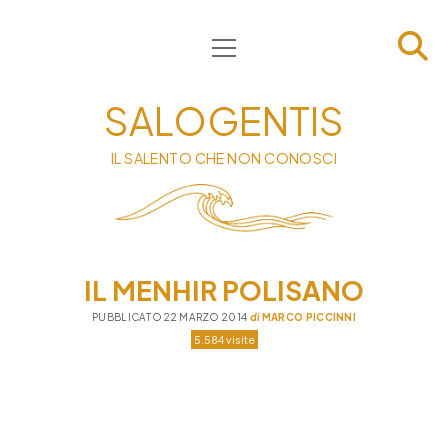
apri
HOME
menu
CHI SIAMO
SALOGENTIS
INFORMATIVA
IL SALENTO CHE NON CONOSCI
CONTATTI
PRIVACY & COOKIE POLICY
IL MENHIR POLISANO
PUBBLICATO 22 MARZO 2014
di
MARCO PICCINNI
5.584 visite