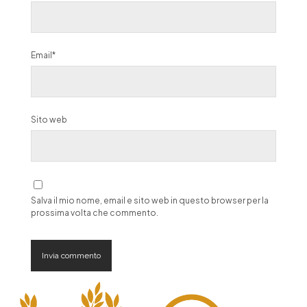
Email*
Sito web
Salva il mio nome, email e sito web in questo browser per la
prossima volta che commento.
A
l