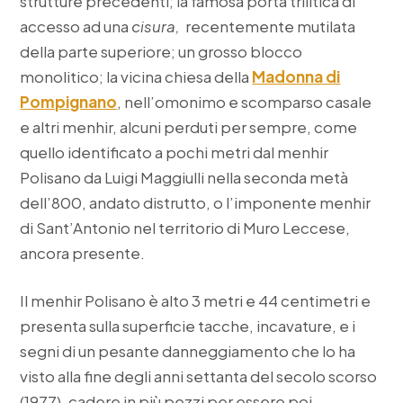
strutture precedenti; la famosa porta trilitica di
accesso ad una
cisura,
recentemente mutilata
della parte superiore; un grosso blocco
monolitico; la vicina chiesa della
Madonna di
Pompignano
, nell’omonimo e scomparso casale
e altri menhir, alcuni perduti per sempre, come
quello identificato a pochi metri dal menhir
Polisano da Luigi Maggiulli nella seconda metà
dell’800, andato distrutto, o l’imponente menhir
di Sant’Antonio nel territorio di Muro Leccese,
ancora presente.
Il menhir Polisano è alto 3 metri e 44 centimetri e
presenta sulla superficie tacche, incavature, e i
segni di un pesante danneggiamento che lo ha
visto alla fine degli anni settanta del secolo scorso
(1977), cadere in più pezzi per essere poi