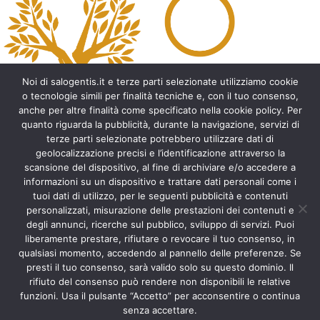
t
e
r
n
a
t
Noi di salogentis.it e terze parti selezionate utilizziamo cookie
i
o tecnologie simili per finalità tecniche e, con il tuo consenso,
v
anche per altre finalità come specificato nella cookie policy. Per
e
quanto riguarda la pubblicità, durante la navigazione, servizi di
:
Archeologia del Salento
terze parti selezionate potrebbero utilizzare dati di
geolocalizzazione precisi e l’identificazione attraverso la
Cripte e ambienti rupestri del Salento
scansione del dispositivo, al fine di archiviare e/o accedere a
Leggende del Salento
informazioni su un dispositivo e trattare dati personali come i
Tradizioni e folklore del Salento
tuoi dati di utilizzo, per le seguenti pubblicità e contenuti
Arte del Salento
personalizzati, misurazione delle prestazioni dei contenuti e
Personaggi illustri del Salento
degli annunci, ricerche sul pubblico, sviluppo di servizi. Puoi
liberamente prestare, rifiutare o revocare il tuo consenso, in
Aneddoti e curiosità sul Salento
qualsiasi momento, accedendo al pannello delle preferenze. Se
Libri del Salento
presti il tuo consenso, sarà valido solo su questo dominio. Il
Ricette tipiche del Salento
rifiuto del consenso può rendere non disponibili le relative
Accad(d)e in agosto nel Salento
funzioni. Usa il pulsante “Accetto” per acconsentire o continua
Itinerari del Salento
senza accettare.