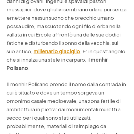
danni di giovani, ingenui e spavaldi pastori
messapici; dove gli ulivi sembrano urlare pur senza
emettere nessun suono che orecchio umano
possa udire, ma scuotendo ogni filo d’erba nella
vallata in cui Ercole affrontò una delle sue dodici
fatiche e disturbando il sonno della vecchia, sul
suo antico,
millenario giaciglio
. E’ in quest’angolo
che si innalza una stele in carparo, il
menhir
Polisano
.
Il menhir Polisano prende il nome dalla contrada in
cui è situato e dove un tempo sorgeva un
omonimo casale medioevale, una zona fertile di
architettura in pietra: dai monumentali muretti a
secco per i quali sono stati utilizzati,
probabilmente, materiali di reimpiego da