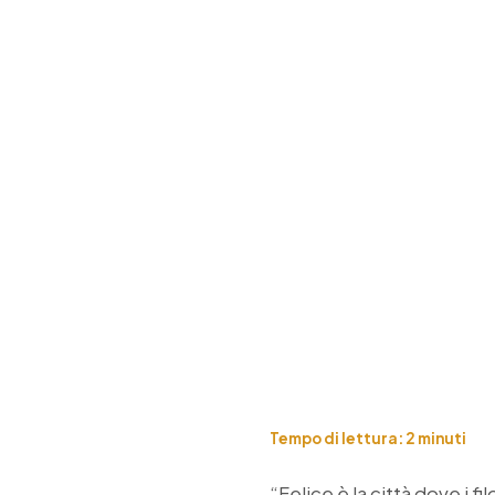
Tempo di lettura:
2
minuti
“Felice è la città dove i fi