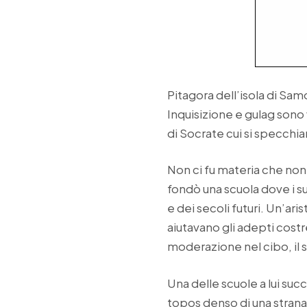
Pitagora dell’isola di Sam
Inquisizione e gulag sono 
di Socrate cui si specchiar
Non ci fu materia che non
fondò una scuola dove i s
e dei secoli futuri. Un’ari
aiutavano gli adepti costre
moderazione nel cibo, il so
Una delle scuole a lui suc
topos denso di una strana