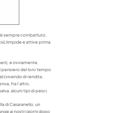
ero è sempre combattuto,
 più limpide e attive prima
meri), e ovviamente,
il pensiero del loro tempo
ali (vivendo di rendita,
va, fra l’altro,
lva, alcuni tipi di pesci.
lla di Casaranello, un
nge ai nostri giorni dopo