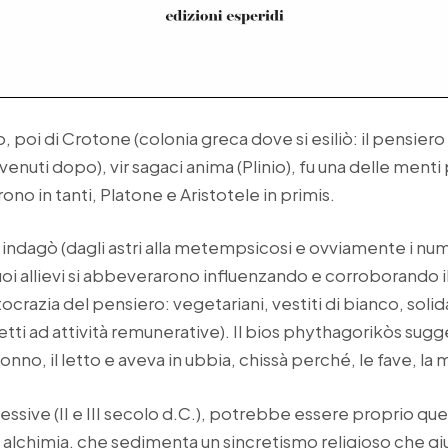
o, poi di Crotone (colonia greca dove si esiliò: il pensi
venuti dopo), vir sagaci anima (Plinio), fu una delle menti
ono in tanti, Platone e Aristotele in primis.
 indagò (dagli astri alla metempsicosi e ovviamente i nu
uoi allievi si abbeverarono influenzando e corroborando 
stocrazia del pensiero: vegetariani, vestiti di bianco, solid
tti ad attività remunerative). Il bios phythagorikòs suggeri
nno, il letto e aveva in ubbia, chissà perché, le fave, la ma
cessive (II e III secolo d.C.), potrebbe essere proprio que
 alchimia, che sedimenta un sincretismo religioso che giu