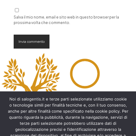
Salva il mio nome, email e sito web in questo browser per la
prossima volta che commento.
A
l
t
e
r
n
a
t
Noi di salogentis.it e terze parti selezionate utilizziamo cookie
i
o tecnologie simili per finalità tecniche e, con il tuo consenso,
v
anche per altre finalità come specificato nella cookie policy. Per
e
quanto riguarda la pubblicità, durante la navigazione, servizi di
:
Archeologia del Salento
terze parti selezionate potrebbero utilizzare dati di
geolocalizzazione precisi e l’identificazione attraverso la
Cripte e ambienti rupestri del Salento
scansione del dispositivo, al fine di archiviare e/o accedere a