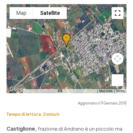
Map
Satellite
Map Data
Terms
Aggiornato il 11 Gennaio 2015
Tempo di lettura:
2
minuti
Castiglione,
frazione di Andrano è un piccolo ma