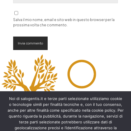
Salva il mio nome, email e sito web in questo browser per la
prossima volta che commento.
A
l
t
e
r
n
a
t
Noi di salogentis.it e terze parti selezionate utilizziamo cookie
i
o tecnologie simili per finalità tecniche e, con il tuo consenso,
v
anche per altre finalità come specificato nella cookie policy. Per
e
quanto riguarda la pubblicità, durante la navigazione, servizi di
:
Archeologia del Salento
terze parti selezionate potrebbero utilizzare dati di
geolocalizzazione precisi e l’identificazione attraverso la
Cripte e ambienti rupestri del Salento