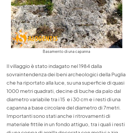
Basamento di una capanna
Il villaggio è stato indagato nel 1984 dalla
sovraintendenza dei beni archeologici della Puglia
che ha riportato alla luce, su una superficie di quasi
1000 metri quadrati, decine di buche da palo dal
diametro variabile tra i 15 e i 30 cm e i resti di una
capanna a base circolare del diametro di 7metri.
Importanti sono stati anche i ritrovamenti di
materiale fittile in un fondo attiguo, tra i quali i resti
di una coppa di argilla decorata con motivi a zig-