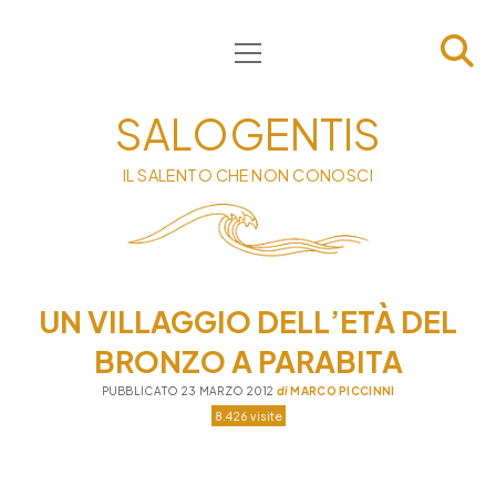
apri
HOME
menu
CHI SIAMO
SALOGENTIS
INFORMATIVA
IL SALENTO CHE NON CONOSCI
CONTATTI
PRIVACY & COOKIE POLICY
UN VILLAGGIO DELL’ETÀ DEL
BRONZO A PARABITA
PUBBLICATO 23 MARZO 2012
di
MARCO PICCINNI
8.426 visite