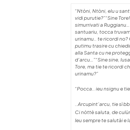
“Ntòni, Ntòni, elu u san
vidi purutie?”“Sine Tore!
simurrivati a Ruggianu…
santuariu, tocca truva
urinamu.. te ricordi no? 
putimu trasire cu chiedi
alla Santa cu ne proteg
d’arcu…”
“Sine sine, lu
Tore, ma tie te ricordi 
urinamu?”
“Pocca.. ieu nsignu e t
..Arcupint’arcu, tie sì 
Ci nòttè saluta, de culù
Ieu sempre te salutài e 