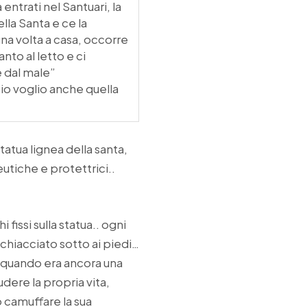
 entrati nel Santuari, la
ella Santa e ce la
una volta a casa, occorre
nto al letto e ci
 dal male”
 io voglio anche quella
tatua lignea della santa,
eutiche e protettrici..
fissi sulla statua.. ogni
 schiacciato sotto ai piedi…
re quando era ancora una
udere la propria vita,
 camuffare la sua