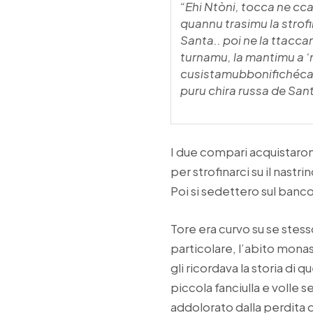
“Ehi Ntòni, tocca ne cc
quannu trasimu la strofi
Santa.. poi ne la ttacca
turnamu, la mantimu a 
cusistamubbonifichéca
puru chira russa de San
I due compari acquistarono
per strofinarci su il nastr
Poi si sedettero sul banco 
Tore era curvo su se stesso
particolare, l’abito monast
gli ricordava la storia di
piccola fanciulla e volle 
addolorato dalla perdita 