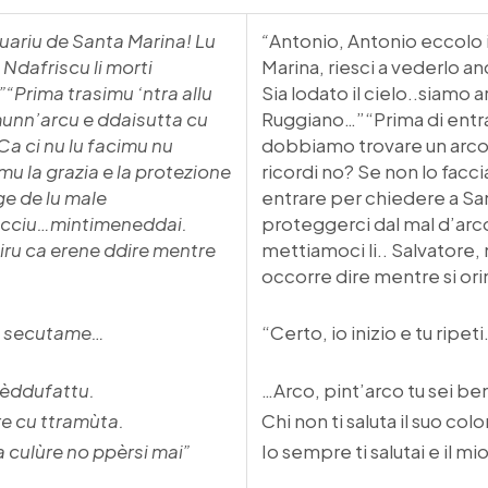
tuariu de Santa Marina! Lu
“
Antonio, Antonio eccolo i
 Ndafriscu li morti
Marina, riesci a vederlo an
”
“Prima trasimu ‘ntra allu
Sia lodato il cielo..siamo ar
munn’arcu e ddaisutta cu
Ruggiano…”“Prima di entra
Ca ci nu lu facimu nu
dobbiamo trovare un arco e
mu la grazia e la protezione
ricordi no? Se non lo fac
ge de lu male
entrare per chiedere a San
sacciu…mintimeneddai.
proteggerci dal mal d’arco.
chiru ca erene ddire mentre
mettiamoci li.. Salvatore, 
occorre dire mentre si ori
ie secutame…
“Certo, io inizio e tu ripeti
bbèddufattu.
…Arco, pint’arco tu sei be
re cu ttramùta.
Chi non ti saluta il suo col
la culùre no ppèrsi mai”
Io sempre ti salutai e il m