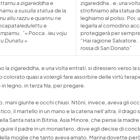
attamu a zigareddha e
zigareddha.. e, una volta
namu a susulla statua de la
strofiniamo alla statua d
mu allu razzu e quannu ne
leghiamo al polso. Poi, 
‘ncapataledulettu e
legarla al comodino acca
mpamu..”« Pocca..ieu voju
proteggerà per sempre
tu Dunatu »
“Hai ragione Salvatore..
rossa di San Donato”
 la zigareddha, e una volta entrati, si diressero verso la s
ino colorato quasi a volergli fare assorbire delle virtù terap
in legno, in terza fila, per pregare.
, mani giunte e occhi chiusi. Ntòni, invece, aveva gli occhi 
ico, il martello in un mano e la catena nell’altra, il drago
 quella Santa nata in Bitinia, Asia Minore, che perse la mad
seguire il padre in un monastero, dove egli decise di concl
della moglie che tanto aveva amato. Marina dovette però