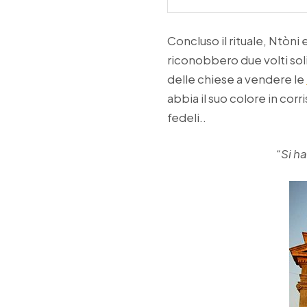
Concluso il rituale, Ntòni 
riconobbero due volti soli
delle chiese a vendere le
abbia il suo colore in corr
fedeli..
“Si h