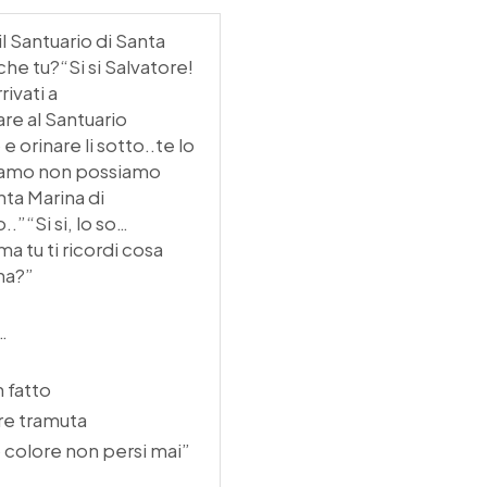
l Santuario di Santa
che tu?“Si si Salvatore!
rivati a
re al Santuario
 orinare li sotto..te lo
ciamo non possiamo
ta Marina di
.”“Si si, lo so…
ma tu ti ricordi cosa
na?”
…
n fatto
ore tramuta
io colore non persi mai”