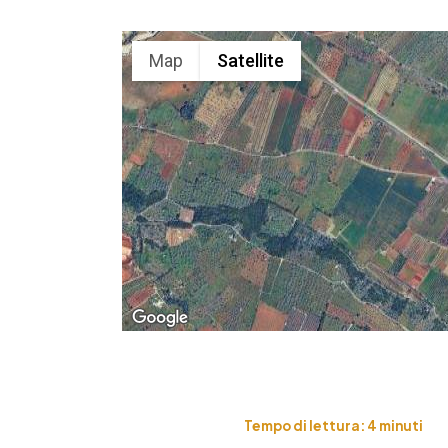
Map
Satellite
Tempo di lettura:
4
minuti