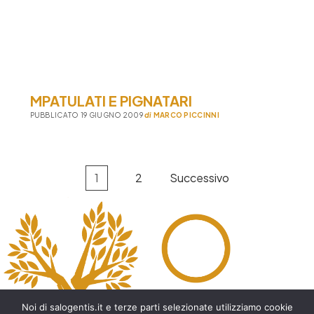
MPATULATI E PIGNATARI
PUBBLICATO 19 GIUGNO 2009
di
MARCO PICCINNI
Paginazione
1
2
Successivo
degli
articoli
Noi di salogentis.it e terze parti selezionate utilizziamo cookie